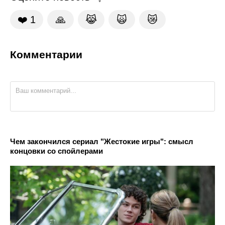
❤️
1
🙏
😹
🙀
😿
Комментарии
Чем закончился сериал "Жестокие игры": смысл
концовки со спойлерами