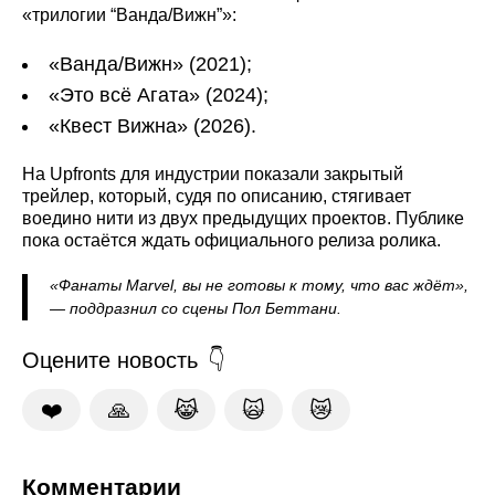
«трилогии “Ванда/Вижн”»:
«Ванда/Вижн» (2021);
«Это всё Агата» (2024);
«Квест Вижна» (2026).
На Upfronts для индустрии показали закрытый
трейлер, который, судя по описанию, стягивает
воедино нити из двух предыдущих проектов. Публике
пока остаётся ждать официального релиза ролика.
«Фанаты Marvel, вы не готовы к тому, что вас ждёт»,
— поддразнил со сцены Пол Беттани.
Оцените новость
❤️
🙏
😹
🙀
😿
Комментарии