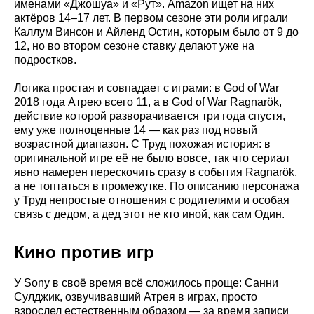
именами «Джошуа» и «Рут». Amazon ищет на них
актёров 14–17 лет. В первом сезоне эти роли играли
Каллум Винсон и Айленд Остин, которым было от 9 до
12, но во втором сезоне ставку делают уже на
подростков.
Логика простая и совпадает с играми: в God of War
2018 года Атрею всего 11, а в God of War Ragnarök,
действие которой разворачивается три года спустя,
ему уже полноценные 14 — как раз под новый
возрастной диапазон. С Труд похожая история: в
оригинальной игре её не было вовсе, так что сериал
явно намерен перескочить сразу в события Ragnarök,
а не топтаться в промежутке. По описанию персонажа
у Труд непростые отношения с родителями и особая
связь с дедом, а дед этот не кто иной, как сам Один.
Кино против игр
У Sony в своё время всё сложилось проще: Санни
Сулджик, озвучивавший Атрея в играх, просто
взрослел естественным образом — за время записи