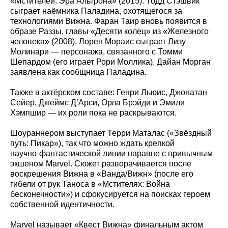
«Мстителей: Эра Альтрона» (2015). Тодд Стэшвик
сыграет наёмника Паладина, охотящегося за
технологиями Вижна. Фаран Таир вновь появится в
образе Раззы, главы «Десяти колец» из «Железного
человека» (2008). Лорен Мораис сыграет Лизу
Молинари — персонажа, связанного с Томми
Шепардом (его играет Рори Моллика). Дайан Морган
заявлена как сообщница Паладина.
Также в актёрском составе: Генри Льюис, Джонатан
Сейер, Джеймс Д’Арси, Орла Брэйди и Эмили
Хэмпшир — их роли пока не раскрываются.
Шоураннером выступает Терри Маталас («Звёздный
путь: Пикар»), так что можно ждать крепкой
научно‑фантастической линии наравне с привычным
экшеном Marvel. Сюжет разворачивается после
воскрешения Вижна в «Ванда/Вижн» (после его
гибели от рук Таноса в «Мстителях: Война
бесконечности») и сфокусируется на поисках героем
собственной идентичности.
Marvel называет «Квест Вижна» финальным актом