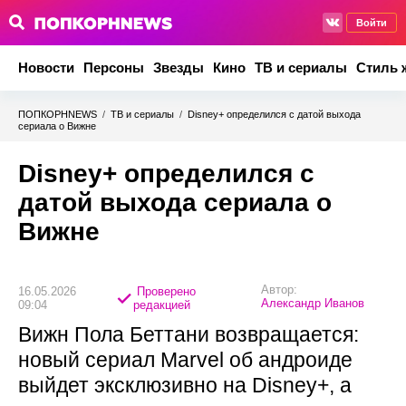
Войти
Новости
Персоны
Звезды
Кино
ТВ и сериалы
Стиль 
ПОПКОРНNEWS
/
ТВ и сериалы
/
Disney+ определился с датой выхода
сериала о Вижне
Disney+ определился с
датой выхода сериала о
Вижне
Автор:
16.05.2026
Проверено
Александр Иванов
09:04
редакцией
Вижн Пола Беттани возвращается:
новый сериал Marvel об андроиде
выйдет эксклюзивно на Disney+, а