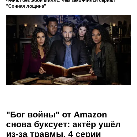
Финал без Эбби Миллс: чем закончился сериал
"Сонная лощина"
"Бог войны" от Amazon
снова буксует: актёр ушёл
из-за травмы, 4 серии