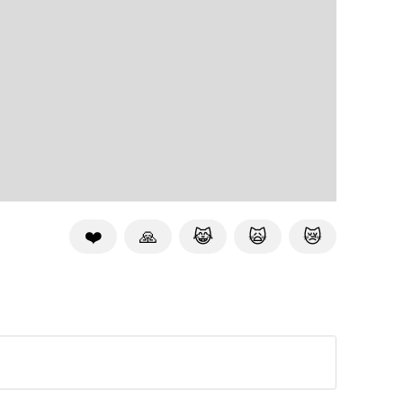
❤️
🙏
😹
🙀
😿