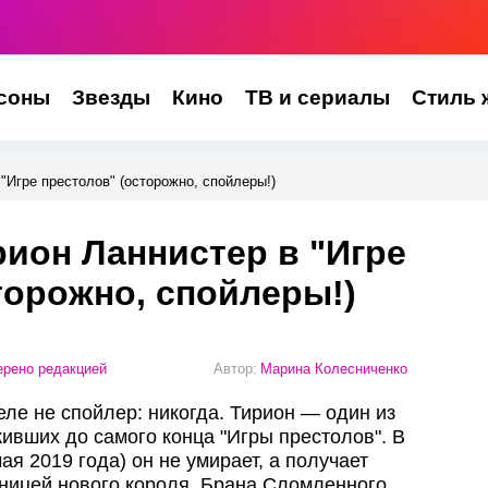
соны
Звезды
Кино
ТВ и сериалы
Стиль 
"Игре престолов" (осторожно, спойлеры!)
рион Ланнистер в "Игре
торожно, спойлеры!)
рено редакцией
Автор:
Марина Колесниченко
ле не спойлер: никогда. Тирион — один из
ивших до самого конца "Игры престолов". В
ая 2019 года) он не умирает, а получает
ицей нового короля, Брана Сломленного.