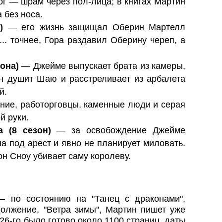
ог — шрам через пол-лица; в книгах Мартин
 без носа.
)
— его жизнь защищал Оберин Мартелл
.. точнее, Гора раздавил Оберину череп, а
она)
— Джейме выпускает брата из камеры,
он душит Шаю и расстреливает из арбалета
й.
ие, работорговцы, каменные люди и серая
й руки.
а (8 сезон)
— за освобождение Джейме
а под арест и явно не планирует миловать.
он Сноу убивает саму королеву.
 по состоянию на "Танец с драконами",
олжение, "Ветра зимы", Мартин пишет уже
26-го было готово около 1100 страниц, даты