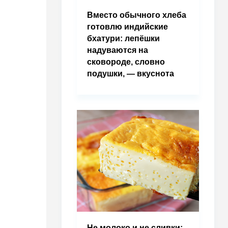
Вместо обычного хлеба
готовлю индийские
бхатури: лепёшки
надуваются на
сковороде, словно
подушки, — вкуснота
Не молоко и не сливки: