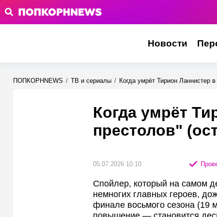
Новости
Пер
ПОПКОРНNEWS
/
ТВ и сериалы
/
Когда умрёт Тирион Ланнистер в 
Когда умрёт Ти
престолов" (ос
05.07.2026 10:10
Прове
Спойлер, который на самом де
немногих главных героев, дож
финале восьмого сезона (19 м
повышение — становится десн