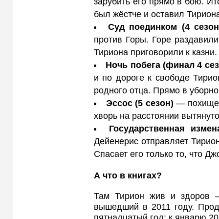
зарубить его прямо в бою. Ит
был жёстче и оставил Тириона
Суд поединком (4 сезон
против Горы. Горе раздавили.
Тириона приговорили к казни.
Ночь побега (финал 4 сез
и по дороге к свободе Тири
родного отца. Прямо в уборно
Эссос (5 сезон)
— похищен
хворь на расстоянии вытянуто
Государственная измен
Дейенерис отправляет Тирион
Спасает его только то, что Дж
А что в книгах?
Там Тирион жив и здоров —
вышедший в 2011 году. Прод
пятнадцатый год: к январю 20