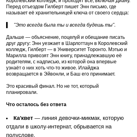
Королевский колледж, и проходят все, включая Диану.
Перед отъездом Гилберт пишет Энн письмо, где
называет её хранительницей ключа от своего сердца:
"Это всегда была ты и всегда будешь ты".
Дальше — объяснение, поцелуй и обещание писать
друг другу: Энн уезжает в Шарлоттаун в Королевский
колледж, Гилберт — в Университет Торонто. Мэтью и
Марилла привозят Энн книгу, принадлежавшую её
родителям, с надписью, из которой она впервые
узнаёт о них хоть что-то живое. Илайджа
возвращается в Эйвонли, и Баш его принимает.
Это красивый финал. Но не тот, который
планировали.
Что осталось без ответа
Ка'квет
— линия девочки-микмак, которую
отдали в школу-интернат, обрывается на
полуслове.