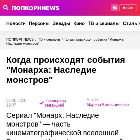
Войти
Новости
Персоны
Звезды
Кино
ТВ и сериалы
Стиль 
ПОПКОРНNEWS
/
ТВ и сериалы
/
Когда происходят события "Монарха:
Наследие монстров"
Когда происходят события
"Монарха: Наследие
монстров"
Автор:
02.06.2026
Проверено
Марина Колесниченко
19:37
редакцией
Сериал "Монарх: Наследие
монстров" — часть
кинематографической вселенной