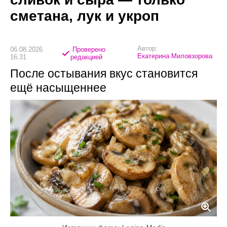
сметана, лук и укроп
Автор:
06.08.2026
Проверено
Екатерина Миловзорова
16:31
редакцией
После остывания вкус становится
ещё насыщеннее