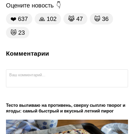
Оцените новость
❤️
637
🙏
102
😹
47
🙀
36
😿
23
Комментарии
Тесто выливаю на противень, сверху сыплю творог и
ягоды: самый быстрый и вкусный летний пирог