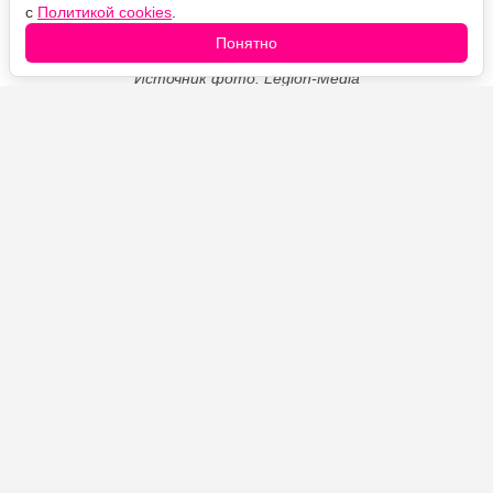
с
Политикой cookies
.
Понятно
Источник фото: Legion-Media
Простое домашнее блюдо с мягким, гармоничным
вкусом. После охлаждения овощная сладость
раскрывается особенно хорошо, поэтому закуску
лучше готовить заранее и подавать со свежим
хлебом, картофелем или мясными блюдами.