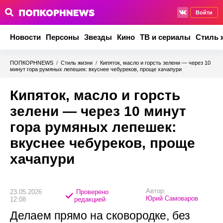
Войти
Новости
Персоны
Звезды
Кино
ТВ и сериалы
Стиль 
ПОПКОРНNEWS
/
Стиль жизни
/
Кипяток, масло и горсть зелени — через 10
минут гора румяных лепешек: вкуснее чебуреков, проще хачапури
Кипяток, масло и горсть
зелени — через 10 минут
гора румяных лепешек:
вкуснее чебуреков, проще
хачапури
Автор:
23.05.2026
Проверено
Юрий Самоваров
12:08
редакцией
Делаем прямо на сковородке, без