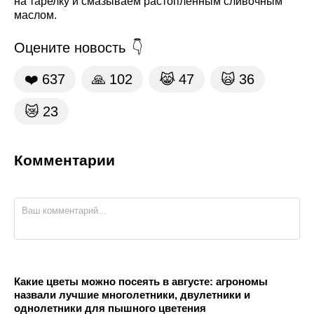
на тарелку и смазываем растопленным сливочным
маслом.
Оцените новость
❤️
637
🙏
102
😹
47
🙀
36
😿
23
Комментарии
Какие цветы можно посеять в августе: агрономы
назвали лучшие многолетники, двулетники и
однолетники для пышного цветения