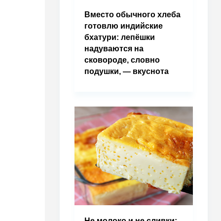
Вместо обычного хлеба
готовлю индийские
бхатури: лепёшки
надуваются на
сковороде, словно
подушки, — вкуснота
Не молоко и не сливки: