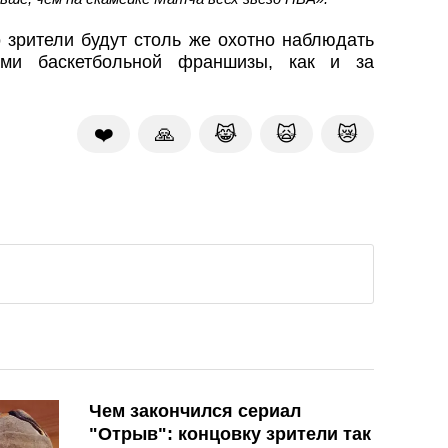
то зрители будут столь же охотно наблюдать
ми баскетбольной франшизы, как и за
❤️
🙏
😹
🙀
😿
Чем закончился сериал
"Отрыв": концовку зрители так