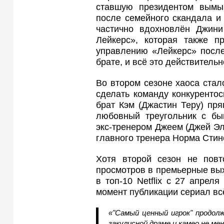
ставшую президентом вымы
после семейного скандала и 
частично вдохновлён Джини
Лейкерс», которая также п
управлению «Лейкерс» после
брате, и всё это действитель
Во втором сезоне хаоса стал
сделать команду конкурентос
брат Кэм (Джастин Теру) пр
любовный треугольник с б
экс‑тренером Джеем (Джей Эл
главного тренера Норма Стин
Хотя второй сезон не пов
просмотров в премьерные вых
в топ‑10 Netflix с 27 апрел
момент публикации сериал вс
«"Самый ценный игрок" продол
закулисной драме и камео не ме