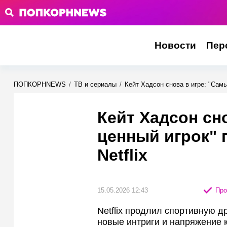
Новости
Пер
ПОПКОРНNEWS
/
ТВ и сериалы
/
Кейт Хадсон снова в игре: "Самый
Кейт Хадсон сн
ценный игрок" п
Netflix
15.05.2026 12:43
Про
Netflix продлил спортивную д
новые интриги и напряжение к