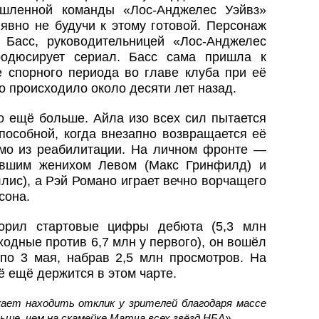
шленной команды «Лос‑Анджелес Уэйвз»
явно не будучи к этому готовой. Персонаж
 Басс, руководительницей «Лос‑Анджелес
родюсирует сериал. Басс сама пришла к
 спорного периода во главе клуба при её
но происходило около десяти лет назад.
о ещё больше. Айла изо всех сил пытается
пособной, когда внезапно возвращается её
ямо из реабилитации. На личном фронте —
ывшим женихом Левом (Макс Гринфилд) и
лис), а Рэй Романо играет вечно ворчащего
сона.
торил стартовые цифры дебюта (5,3 млн
одные против 6,7 млн у первого), он вошёл
я по 3 мая, набрав 2,5 млн просмотров. На
ё ещё держится в этом чарте.
жает находить отклик у зрителей благодаря массе
ньше, чем на скамейке Матча всех звёзд НБА».