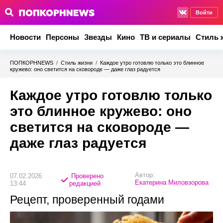
Войти
Новости
Персоны
Звезды
Кино
ТВ и сериалы
Стиль 
ПОПКОРНNEWS
/
Стиль жизни
/
Каждое утро готовлю только это блинное
кружево: оно светится на сковороде — даже глаз радуется
Каждое утро готовлю только
это блинное кружево: оно
светится на сковороде —
даже глаз радуется
Автор:
07.02.2026
Проверено
Екатерина Миловзорова
13:44
редакцией
Рецепт, проверенный годами