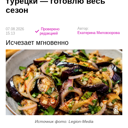
турецки — готовлю весь
сезон
Автор:
07.08.2026
Проверено
Екатерина Миловзорова
15:13
редакцией
Исчезает мгновенно
Источник фото: Legion-Media