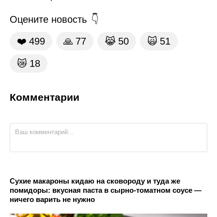
Оцените новость
❤️
499
🙏
77
😹
50
🙀
51
😿
18
Комментарии
Сухие макароны кидаю на сковороду и туда же
помидоры: вкусная паста в сырно-томатном соусе —
ничего варить не нужно