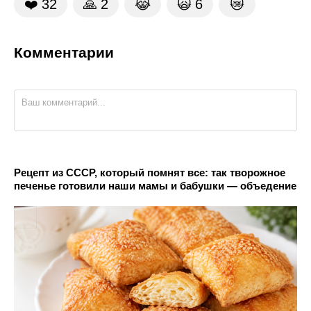
❤️
32
🙏
2
😹
🙀
6
😿
Комментарии
Рецепт из СССР, который помнят все: так творожное
печенье готовили наши мамы и бабушки — объедение