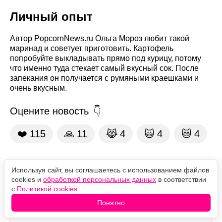
Личный опыт
Автор PopcornNews.ru Ольга Мороз любит такой
маринад и советует приготовить. Картофель
попробуйте выкладывать прямо под курицу, потому
что именно туда стекает самый вкусный сок. После
запекания он получается с румяными краешками и
очень вкусным.
Оцените новость
❤️
115
🙏
11
😹
4
🙀
4
😿
4
Комментарии
Используя сайт, вы соглашаетесь с использованием файлов
cookies и
обработкой персональных данных
в соответствии
с
Политикой cookies
.
Понятно