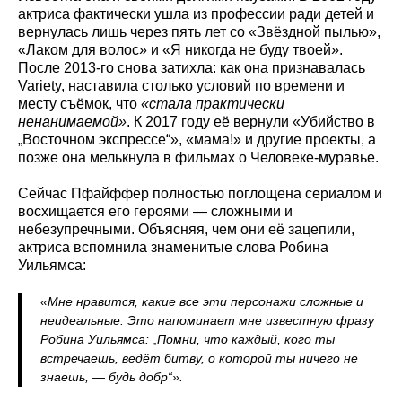
актриса фактически ушла из профессии ради детей и
вернулась лишь через пять лет со «Звёздной пылью»,
«Лаком для волос» и «Я никогда не буду твоей».
После 2013-го снова затихла: как она признавалась
Variety, наставила столько условий по времени и
месту съёмок, что
«стала практически
ненанимаемой»
. К 2017 году её вернули «Убийство в
„Восточном экспрессе“», «мама!» и другие проекты, а
позже она мелькнула в фильмах о Человеке-муравье.
Сейчас Пфайффер полностью поглощена сериалом и
восхищается его героями — сложными и
небезупречными. Объясняя, чем они её зацепили,
актриса вспомнила знаменитые слова Робина
Уильямса:
«Мне нравится, какие все эти персонажи сложные и
неидеальные. Это напоминает мне известную фразу
Робина Уильямса: „Помни, что каждый, кого ты
встречаешь, ведёт битву, о которой ты ничего не
знаешь, — будь добр“».