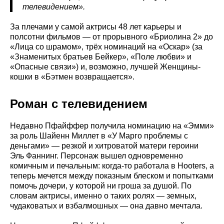
телевидением»
.
За плечами у самой актрисы 48 лет карьеры и
полсотни фильмов — от прорывного «Бриолина 2» до
«Лица со шрамом», трёх номинаций на «Оскар» (за
«Знаменитых братьев Бейкер», «Поле любви» и
«Опасные связи») и, возможно, лучшей Женщины-
кошки в «Бэтмен возвращается».
Роман с телевидением
Недавно Пфайффер получила номинацию на «Эмми»
за роль Шайенн Миллет в «У Марго проблемы с
деньгами» — резкой и хитроватой матери героини
Эль Фаннинг. Персонаж вышел одновременно
комичным и печальным: когда-то работала в Hooters, а
теперь мечется между показным блеском и попытками
помочь дочери, у которой ни гроша за душой. По
словам актрисы, именно о таких ролях — земных,
чудаковатых и взбалмошных — она давно мечтала.