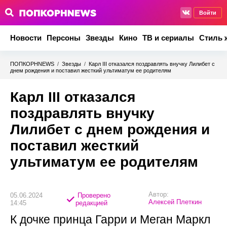
Войти
Новости
Персоны
Звезды
Кино
ТВ и сериалы
Стиль 
ПОПКОРНNEWS
/
Звезды
/
Карл III отказался поздравлять внучку Лилибет с
днем рождения и поставил жесткий ультиматум ее родителям
Карл III отказался
поздравлять внучку
Лилибет с днем рождения и
поставил жесткий
ультиматум ее родителям
Автор:
05.06.2024
Проверено
Алексей Плеткин
14:45
редакцией
К дочке принца Гарри и Меган Маркл