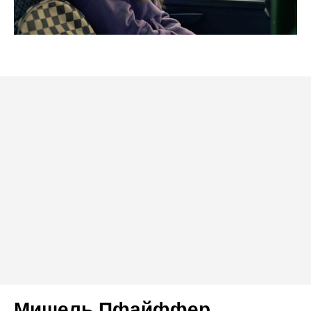
Мишель Пфайффер