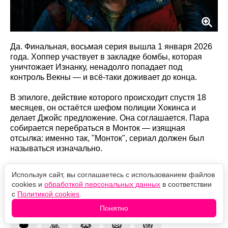
Да. Финальная, восьмая серия вышла 1 января 2026
года. Хоппер участвует в закладке бомбы, которая
уничтожает Изнанку, ненадолго попадает под
контроль Векны — и всё-таки доживает до конца.
В эпилоге, действие которого происходит спустя 18
месяцев, он остаётся шефом полиции Хокинса и
делает Джойс предложение. Она соглашается. Пара
собирается перебраться в Монток — изящная
отсылка: именно так, "Монток", сериал должен был
называться изначально.
Так что за пять сезонов Хоппера хоронили дважды – и
Используя сайт, вы соглашаетесь с использованием файлов
оба раза преждевременно.
cookies и
обработкой персональных данных
в соответствии
с
Политикой cookies
.
Оцените новость
Понятно
❤️
🙏
😹
🙀
😿