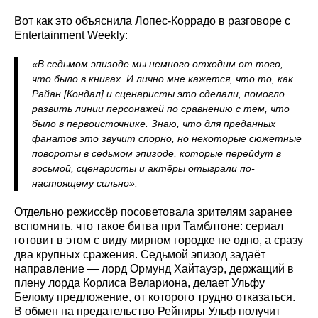
Вот как это объяснила Лопес-Коррадо в разговоре с
Entertainment Weekly:
«В седьмом эпизоде мы немного отходим от того,
что было в книгах. И лично мне кажется, что то, как
Райан [Кондал] и сценаристы это сделали, помогло
развить линии персонажей по сравнению с тем, что
было в первоисточнике. Знаю, что для преданных
фанатов это звучит спорно, но некоторые сюжетные
повороты в седьмом эпизоде, которые перейдут в
восьмой, сценаристы и актёры отыграли по-
настоящему сильно».
Отдельно режиссёр посоветовала зрителям заранее
вспомнить, что такое битва при Тамблтоне: сериал
готовит в этом с виду мирном городке не одно, а сразу
два крупных сражения. Седьмой эпизод задаёт
направление — лорд Ормунд Хайтауэр, держащий в
плену лорда Корлиса Велариона, делает Ульфу
Белому предложение, от которого трудно отказаться.
В обмен на предательство Рейниры Ульф получит