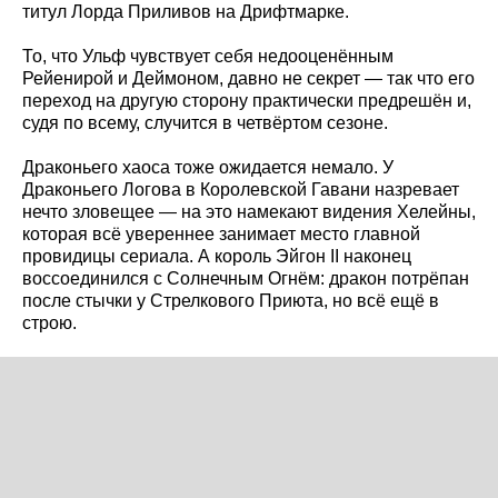
титул Лорда Приливов на Дрифтмарке.
То, что Ульф чувствует себя недооценённым
Рейенирой и Деймоном, давно не секрет — так что его
переход на другую сторону практически предрешён и,
судя по всему, случится в четвёртом сезоне.
Драконьего хаоса тоже ожидается немало. У
Драконьего Логова в Королевской Гавани назревает
нечто зловещее — на это намекают видения Хелейны,
которая всё увереннее занимает место главной
провидицы сериала. А король Эйгон II наконец
воссоединился с Солнечным Огнём: дракон потрёпан
после стычки у Стрелкового Приюта, но всё ещё в
строю.