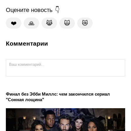
Оцените новость
❤️
🙏
😹
🙀
😿
Комментарии
Финал без Эбби Миллс: чем закончился сериал
"Сонная лощина"