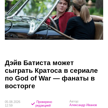
Дэйв Батиста может
сыграть Кратоса в сериале
по God of War — фанаты в
восторге
Автор:
05.08.2026
Проверено
Александр Иванов
12:59
редакцией