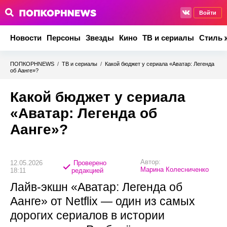
Войти
Новости
Персоны
Звезды
Кино
ТВ и сериалы
Стиль 
ПОПКОРНNEWS
/
ТВ и сериалы
/
Какой бюджет у сериала «Аватар: Легенда
об Аанге»?
Какой бюджет у сериала
«Аватар: Легенда об
Аанге»?
Автор:
12.05.2026
Проверено
Марина Колесниченко
18:11
редакцией
Лайв-экшн «Аватар: Легенда об
Аанге» от Netflix — один из самых
дорогих сериалов в истории