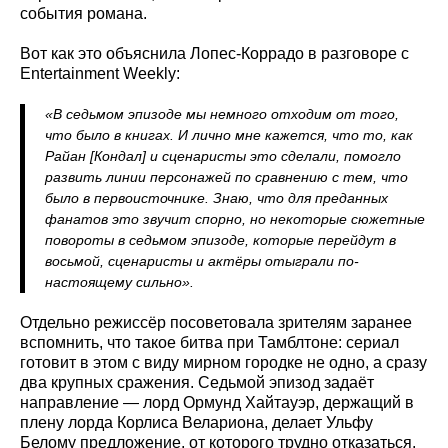
события романа.
Вот как это объяснила Лопес-Коррадо в разговоре с
Entertainment Weekly:
«В седьмом эпизоде мы немного отходим от того,
что было в книгах. И лично мне кажется, что то, как
Райан [Кондал] и сценаристы это сделали, помогло
развить линии персонажей по сравнению с тем, что
было в первоисточнике. Знаю, что для преданных
фанатов это звучит спорно, но некоторые сюжетные
повороты в седьмом эпизоде, которые перейдут в
восьмой, сценаристы и актёры отыграли по-
настоящему сильно».
Отдельно режиссёр посоветовала зрителям заранее
вспомнить, что такое битва при Тамблтоне: сериал
готовит в этом с виду мирном городке не одно, а сразу
два крупных сражения. Седьмой эпизод задаёт
направление — лорд Ормунд Хайтауэр, держащий в
плену лорда Корлиса Велариона, делает Ульфу
Белому предложение, от которого трудно отказаться.