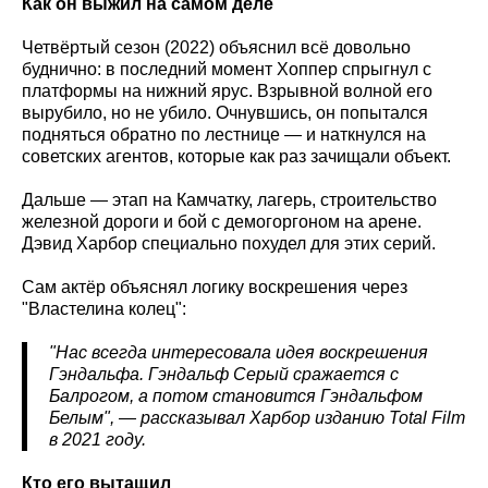
Как он выжил на самом деле
Четвёртый сезон (2022) объяснил всё довольно
буднично: в последний момент Хоппер спрыгнул с
платформы на нижний ярус. Взрывной волной его
вырубило, но не убило. Очнувшись, он попытался
подняться обратно по лестнице — и наткнулся на
советских агентов, которые как раз зачищали объект.
Дальше — этап на Камчатку, лагерь, строительство
железной дороги и бой с демогоргоном на арене.
Дэвид Харбор специально похудел для этих серий.
Сам актёр объяснял логику воскрешения через
"Властелина колец":
"Нас всегда интересовала идея воскрешения
Гэндальфа. Гэндальф Серый сражается с
Балрогом, а потом становится Гэндальфом
Белым", — рассказывал Харбор изданию Total Film
в 2021 году.
Кто его вытащил