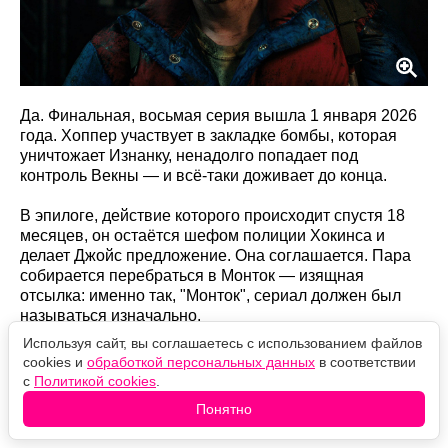
Да. Финальная, восьмая серия вышла 1 января 2026
года. Хоппер участвует в закладке бомбы, которая
уничтожает Изнанку, ненадолго попадает под
контроль Векны — и всё-таки доживает до конца.
В эпилоге, действие которого происходит спустя 18
месяцев, он остаётся шефом полиции Хокинса и
делает Джойс предложение. Она соглашается. Пара
собирается перебраться в Монток — изящная
отсылка: именно так, "Монток", сериал должен был
называться изначально.
Используя сайт, вы соглашаетесь с использованием файлов
Так что за пять сезонов Хоппера хоронили дважды – и
cookies и
обработкой персональных данных
в соответствии
оба раза преждевременно.
с
Политикой cookies
.
Понятно
Оцените новость