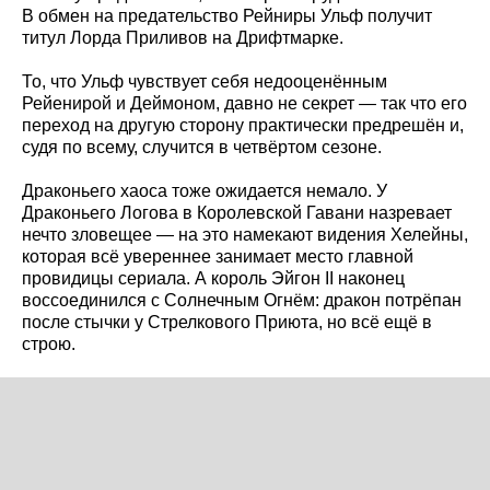
В обмен на предательство Рейниры Ульф получит
титул Лорда Приливов на Дрифтмарке.
То, что Ульф чувствует себя недооценённым
Рейенирой и Деймоном, давно не секрет — так что его
переход на другую сторону практически предрешён и,
судя по всему, случится в четвёртом сезоне.
Драконьего хаоса тоже ожидается немало. У
Драконьего Логова в Королевской Гавани назревает
нечто зловещее — на это намекают видения Хелейны,
которая всё увереннее занимает место главной
провидицы сериала. А король Эйгон II наконец
воссоединился с Солнечным Огнём: дракон потрёпан
после стычки у Стрелкового Приюта, но всё ещё в
строю.