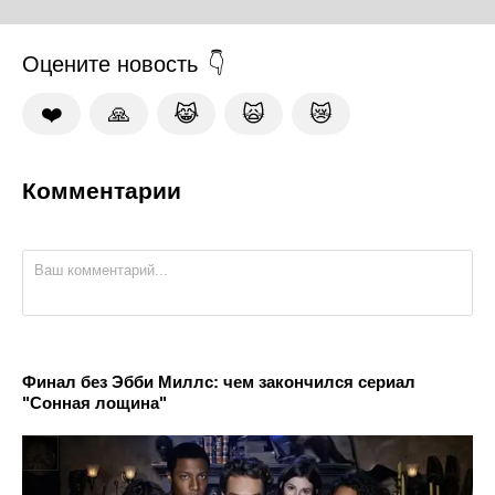
Оцените новость
❤️
🙏
😹
🙀
😿
Комментарии
Финал без Эбби Миллс: чем закончился сериал
"Сонная лощина"