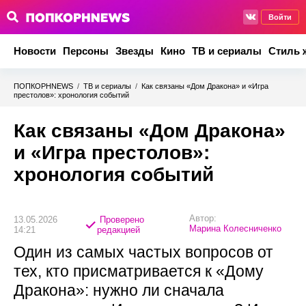
Войти
Новости
Персоны
Звезды
Кино
ТВ и сериалы
Стиль 
ПОПКОРНNEWS
/
ТВ и сериалы
/
Как связаны «Дом Дракона» и «Игра
престолов»: хронология событий
Как связаны «Дом Дракона»
и «Игра престолов»:
хронология событий
Автор:
13.05.2026
Проверено
Марина Колесниченко
14:21
редакцией
Один из самых частых вопросов от
тех, кто присматривается к «Дому
Дракона»: нужно ли сначала