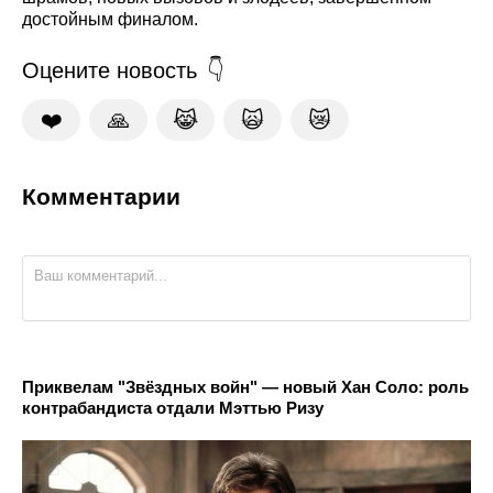
достойным финалом.
Оцените новость
❤️
🙏
😹
🙀
😿
Комментарии
Приквелам "Звёздных войн" — новый Хан Соло: роль
контрабандиста отдали Мэттью Ризу