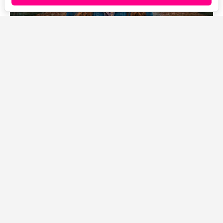
Источник фото: Legion-Media
«Человек-паук: Новый день» на стартовом уик-энде
собрал рекордные для франшизы деньги и уже
перешагнул отметку в миллиард долларов по всему
миру. Но за впечатляющими сборами скрывается
сюжетная проблема, которую многие зрители
почувствовали прямо в зале: примерно с середины
фильм словно превращается в другую картину.