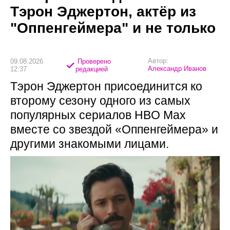
Тэрон Эджертон, актёр из
"Оппенгеймера" и не только
Автор:
09.08.2026
Проверено
Александр Иванов
12:37
редакцией
Тэрон Эджертон присоединится ко
второму сезону одного из самых
популярных сериалов HBO Max
вместе со звездой «Оппенгеймера» и
другими знакомыми лицами.