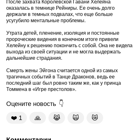
После захвата Королевской Гавани Хелейна
оказалась в темнице Рейниры. Ее очень долго
держали в темных подвалах, что еще больше
усугубило ментальные проблемы.
Утрата детей, пленение, изоляция и постоянные
пророческие видения в конечном итоге привели
Хелейну к решению покончить с собой. Она не видела
выхода из своей ситуации и не могла выдержать
дальнейшие страдания.
Смерть жены Эйгона считается одной из самых
трагичных событий в Танце Драконов, ведь ее
последний шаг был ровно таким же, как у принца
Томмена в «Игре престолов».
Оцените новость
❤️
1
🙏
😹
🙀
😿
Комментарии