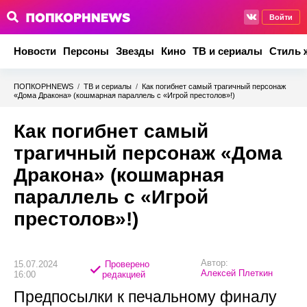
Войти
Новости
Персоны
Звезды
Кино
ТВ и сериалы
Стиль 
ПОПКОРНNEWS
/
ТВ и сериалы
/
Как погибнет самый трагичный персонаж
«Дома Дракона» (кошмарная параллель с «Игрой престолов»!)
Как погибнет самый
трагичный персонаж «Дома
Дракона» (кошмарная
параллель с «Игрой
престолов»!)
Автор:
15.07.2024
Проверено
Алексей Плеткин
16:00
редакцией
Предпосылки к печальному финалу