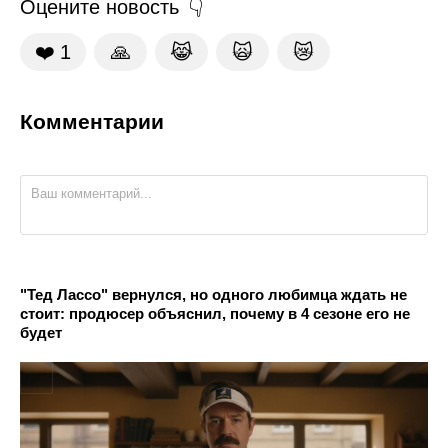
Оцените новость
❤️
1
🙏
😹
🙀
😿
Комментарии
"Тед Лассо" вернулся, но одного любимца ждать не
стоит: продюсер объяснил, почему в 4 сезоне его не
будет