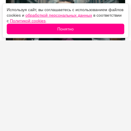
Используя сайт, вы соглашаетесь с использованием файлов
cookies и
обработкой персональных данных
в соответствии
с
Политикой cookies
.
Понятно
Источник фото: Legion-Media
За новой попыткой экранизировать роман Тома
Вулфа «Костёр тщеславия» стояла солидная команда
— сценарист Дэвид Э. Келли («Элли МакБил»,
«Большая маленькая ложь») и режиссёр Мэтт Ривз,
снявший «Бэтмена» и сериал «Пингвин» для HBO.
Изначально они собирались превратить хлёсткую
нью-йоркскую сатиру Вулфа в полноценную
драматическую многосерийку.