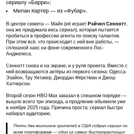
сериалу «Барри»;
Милан Картер — из «Фубар».
В центре сюжета — Майя (её играет
Рэйчел Сеннотт
,
она же придумала весь сериал), которая пытается
пробиться в профессии агента по поиску талантов.
При этом всё, что происходит с ней вне работы, —
сплошной хаос на фоне современного Лос-
Анджелеса.
Сеннотт снова и на экране, и у руля проекта. Вместе с
ней возвращаются актёры из первого сезона: Одесса
Эзайон, Тру Уитакер, Джордан Фёрстман и Джош
Хатчерсон.
Второй сезон HBO Max заказал в спешном порядке —
вышло всего три эпизода, а продление объявили уже
в ноябре 2025 года. Причина проста: сериал быстро
набирал аудиторию.
Почти два миллиона зрителей в США собрал сериал по
всем платформам — один из самых быстрорастущих