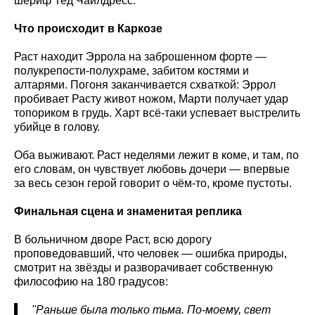
шериф Тед Чайлдресс.
Что происходит в Каркозе
Раст находит Эррола на заброшенном форте —
полукрепости-полухраме, забитом костями и
алтарями. Погоня заканчивается схваткой: Эррол
пробивает Расту живот ножом, Марти получает удар
топориком в грудь. Харт всё-таки успевает выстрелить
убийце в голову.
Оба выживают. Раст неделями лежит в коме, и там, по
его словам, он чувствует любовь дочери — впервые
за весь сезон герой говорит о чём-то, кроме пустоты.
Финальная сцена и знаменитая реплика
В больничном дворе Раст, всю дорогу
проповедовавший, что человек — ошибка природы,
смотрит на звёзды и разворачивает собственную
философию на 180 градусов:
"Раньше была только тьма. По-моему, свет