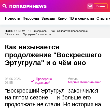
Войти
Новости
Персоны
Звезды
Кино
ТВ и сериалы
Стиль 
ПОПКОРНNEWS
/
ТВ и сериалы
/
Как называется продолжение
"Воскресшего Эртугрула" и о чём оно
Как называется
продолжение "Воскресшего
Эртугрула" и о чём оно
Автор:
03.06.2026
Проверено
Марина Колесниченко
08:55
редакцией
"Воскресший Эртугрул" закончился
на пятом сезоне — и больше его
продолжать не стали. Но история на