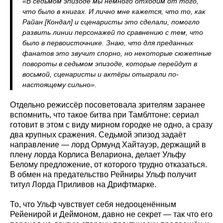
«В седьмом эпизоде мы немного отходим от того,
что было в книгах. И лично мне кажется, что то, как
Райан [Кондал] и сценаристы это сделали, помогло
развить линии персонажей по сравнению с тем, что
было в первоисточнике. Знаю, что для преданных
фанатов это звучит спорно, но некоторые сюжетные
повороты в седьмом эпизоде, которые перейдут в
восьмой, сценаристы и актёры отыграли по-
настоящему сильно».
Отдельно режиссёр посоветовала зрителям заранее
вспомнить, что такое битва при Тамблтоне: сериал
готовит в этом с виду мирном городке не одно, а сразу
два крупных сражения. Седьмой эпизод задаёт
направление — лорд Ормунд Хайтауэр, держащий в
плену лорда Корлиса Велариона, делает Ульфу
Белому предложение, от которого трудно отказаться.
В обмен на предательство Рейниры Ульф получит
титул Лорда Приливов на Дрифтмарке.
То, что Ульф чувствует себя недооценённым
Рейенирой и Деймоном, давно не секрет — так что его