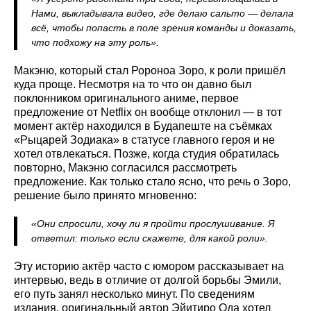
Нами, выкладывала видео, где делаю сальто — делала
всё, чтобы попасть в поле зрения команды и доказать,
что подхожу на эту роль».
Макэню, который стал Ророноа Зоро, к роли пришёл
куда проще. Несмотря на то что он давно был
поклонником оригинального аниме, первое
предложение от Netflix он вообще отклонил — в тот
момент актёр находился в Будапеште на съёмках
«Рыцарей Зодиака» в статусе главного героя и не
хотел отвлекаться. Позже, когда студия обратилась
повторно, Макэню согласился рассмотреть
предложение. Как только стало ясно, что речь о Зоро,
решение было принято мгновенно:
«Они спросили, хочу ли я пройти прослушивание. Я
ответил: только если скажете, для какой роли».
Эту историю актёр часто с юмором рассказывает на
интервью, ведь в отличие от долгой борьбы Эмили,
его путь занял несколько минут. По сведениям
издания, оригинальный автор Эйитиро Ода хотел