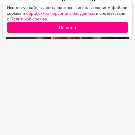
сходить на партийные праймериз.
Используя сайт, вы соглашаетесь с использованием файлов
Рассказываем по порядку.
cookies и
обработкой персональных данных
в соответствии
с
Политикой cookies
.
Понятно
Источник фото: Legion-Media
Роль Байдена и санкции