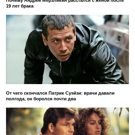
Почему Андрей Мерзликин расстался с женой после
19 лет брака
От чего скончался Патрик Суэйзи: врачи давали
полгода, он боролся почти два