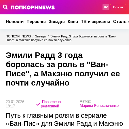
Войти
Новости
Персоны
Звезды
Кино
ТВ и сериалы
Стиль 
ПОПКОРНNEWS
/
Звезды
/
Эмили Радд 3 года боролась за роль в "Ван-
Писе", а Макэню получил ее почти случайно
Эмили Радд 3 года
боролась за роль в "Ван-
Писе", а Макэню получил ее
почти случайно
Автор:
20.01.2026
Проверено
Марина Колесниченко
18:17
редакцией
Путь к главным ролям в сериале
«Ван-Пис» для Эмили Радд и Макэню