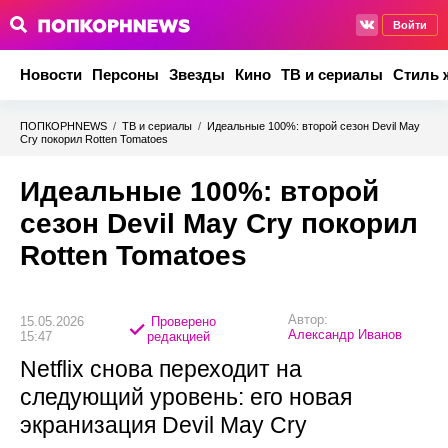
Войти
Новости
Персоны
Звезды
Кино
ТВ и сериалы
Стиль 
ПОПКОРНNEWS
/
ТВ и сериалы
/
Идеальные 100%: второй сезон Devil May
Cry покорил Rotten Tomatoes
Идеальные 100%: второй
сезон Devil May Cry покорил
Rotten Tomatoes
Автор:
15.05.2026
Проверено
Александр Иванов
15:47
редакцией
Netflix снова переходит на
следующий уровень: его новая
экранизация Devil May Cry