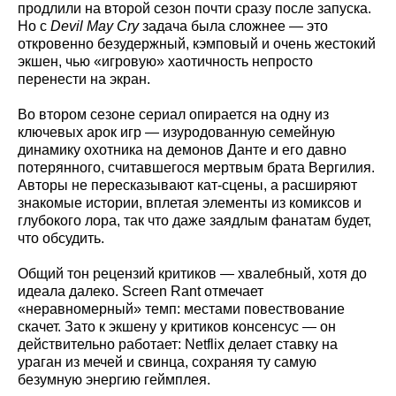
продлили на второй сезон почти сразу после запуска.
Но с
Devil May Cry
задача была сложнее — это
откровенно безудержный, кэмповый и очень жестокий
экшен, чью «игровую» хаотичность непросто
перенести на экран.
Во втором сезоне сериал опирается на одну из
ключевых арок игр — изуродованную семейную
динамику охотника на демонов Данте и его давно
потерянного, считавшегося мертвым брата Вергилия.
Авторы не пересказывают кат-сцены, а расширяют
знакомые истории, вплетая элементы из комиксов и
глубокого лора, так что даже заядлым фанатам будет,
что обсудить.
Общий тон рецензий критиков — хвалебный, хотя до
идеала далеко. Screen Rant отмечает
«неравномерный» темп: местами повествование
скачет. Зато к экшену у критиков консенсус — он
действительно работает: Netflix делает ставку на
ураган из мечей и свинца, сохраняя ту самую
безумную энергию геймплея.