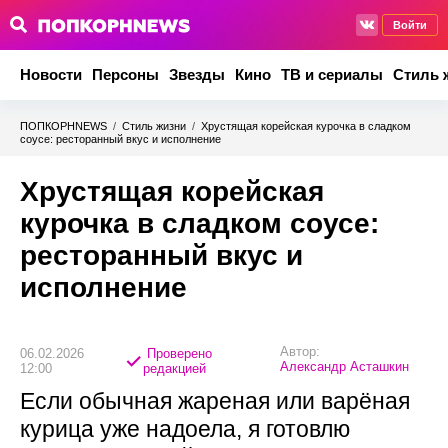
Войти
Новости
Персоны
Звезды
Кино
ТВ и сериалы
Стиль 
ПОПКОРНNEWS
/
Стиль жизни
/
Хрустящая корейская курочка в сладком
соусе: ресторанный вкус и исполнение
Хрустящая корейская
курочка в сладком соусе:
ресторанный вкус и
исполнение
Автор:
06.02.2026
Проверено
Александр Асташкин
12:00
редакцией
Если обычная жареная или варёная
курица уже надоела, я готовлю