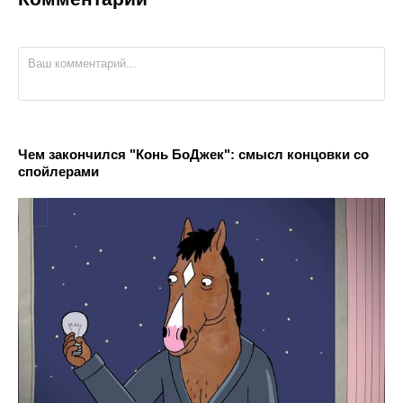
Чем закончился "Конь БоДжек": смысл концовки со
спойлерами