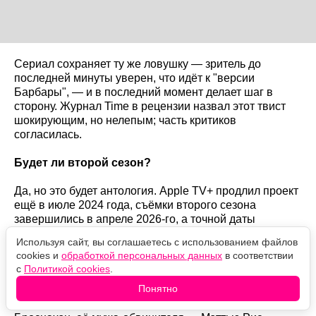
Сериал сохраняет ту же ловушку — зритель до
последней минуты уверен, что идёт к "версии
Барбары", — и в последний момент делает шаг в
сторону. Журнал Time в рецензии назвал этот твист
шокирующим, но нелепым; часть критиков
согласилась.
Будет ли второй сезон?
Да, но это будет антология. Apple TV+ продлил проект
ещё в июле 2024 года, съёмки второго сезона
завершились в апреле 2026-го, а точной даты
премьеры на август 2026 года нет — ориентир самого
Используя сайт, вы соглашаетесь с использованием файлов
сервиса и обозревателей — вторая половина 2026-го.
cookies и
обработкой персональных данных
в соответствии
Джейк Джилленхол не вернётся в кадр, остаётся
с
Политикой cookies
.
исполнительным продюсером. Новый сезон снят по
Понятно
роману Джо Мюррей "Dissection of a Murder": главную
роль защитницы Лейлы Рейнолдс играет Рэйчел