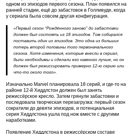
одном из эпизодов первого сезона. План появился на
ранней стадии, ещё до забастовок в Голливуде, когда
у сериала была совсем другая конфигурация.
«Первый сезон “Рождённого заново” до забастовки
должен был состоять из 18 эпизодов. Том собирался
поставить один из эпизодов. Это одна из больших
потерь второй половины того первоначального
сезона. Хотя изменения, которые внесли в сериал,
были необходимы и сделали его намного лучше, но он
должен был режиссировать примерно 12‑ю серию или
что-то около того».
Изначально Marvel планировала 18 серий, и где-то на
районе 12‑й Хиддлстон должен был занять
режиссёрское кресло. Затем грянули забастовки и
последовала творческая перезагрузка: первый сезон
сократили до девяти эпизодов, и потенциальная
серия Хиддлстона ушла под нож вместе с другими
наработками.
Появление Хиддлстона в режиссёрском составе