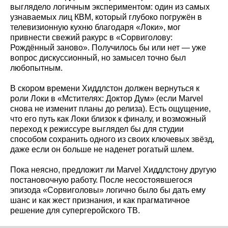
выглядело логичным экспериментом: один из самых
узнаваемых лиц КВМ, который глубоко погружён в
телевизионную кухню благодаря «Локи», мог
привнести свежий ракурс в «Сорвиголову:
Рождённый заново». Получилось бы или нет — уже
вопрос дискуссионный, но замысел точно был
любопытным.
В скором времени Хиддлстон должен вернуться к
роли Локи в «Мстителях: Доктор Дум» (если Marvel
снова не изменит планы до релиза). Есть ощущение,
что его путь как Локи близок к финалу, и возможный
переход к режиссуре выглядел бы для студии
способом сохранить одного из своих ключевых звёзд,
даже если он больше не наденет рогатый шлем.
Пока неясно, предложит ли Marvel Хиддлстону другую
постановочную работу. После несостоявшегося
эпизода «Сорвиголовы» логично было бы дать ему
шанс и как жест признания, и как прагматичное
решение для супергеройского ТВ.