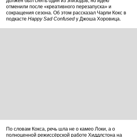
должен был снять один из эпизодов, но идею
отменили после «креативного перезапуска» и
сокращения сезона. Об этом рассказал Чарли Кокс в
подкасте
Happy Sad Confused
у Джоша Хоровица.
По словам Кокса, речь шла не о камео Локи, а о
полноценной режиссёрской работе Хиддлстона на