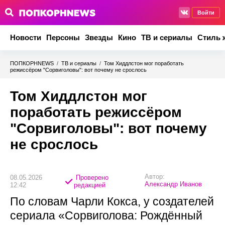
Войти
Новости
Персоны
Звезды
Кино
ТВ и сериалы
Стиль 
ПОПКОРНNEWS
/
ТВ и сериалы
/
Том Хиддлстон мог поработать
режиссёром "Сорвиголовы": вот почему не срослось
Том Хиддлстон мог
поработать режиссёром
"Сорвиголовы": вот почему
не срослось
Автор:
08.05.2026
Проверено
Александр Иванов
12:42
редакцией
По словам Чарли Кокса, у создателей
сериала «Сорвиголова: Рождённый