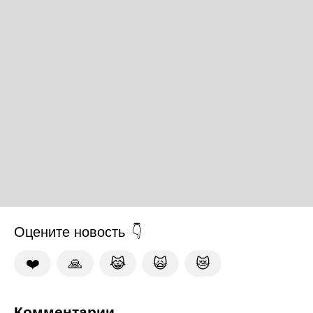
Оцените новость
❤️
🙏
😹
🙀
😿
Комментарии