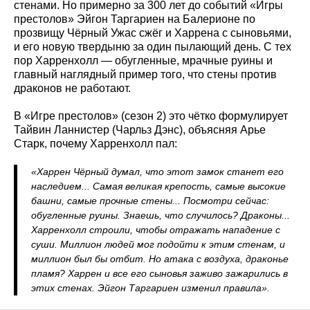
стенами. Но примерно за 300 лет до событий «Игры
престолов» Эйгон Таргариен на Балерионе по
прозвищу Чёрный Ужас сжёг и Харрена с сыновьями,
и его новую твердыню за один пылающий день. С тех
пор Харренхолл — обугленные, мрачные руины и
главный наглядный пример того, что стены против
драконов не работают.
В «Игре престолов» (сезон 2) это чётко формулирует
Тайвин Ланнистер (Чарльз Дэнс), объясняя Арье
Старк, почему Харренхолл пал:
«Харрен Чёрный думал, что этот замок станет его
наследием... Самая великая крепость, самые высокие
башни, самые прочные стены... Посмотри сейчас:
обугленные руины. Знаешь, что случилось? Драконы...
Харренхолл строили, чтобы отражать нападение с
суши. Миллион людей мог подойти к этим стенам, и
миллион был бы отбит. Но атака с воздуха, драконье
пламя? Харрен и все его сыновья заживо зажарились в
этих стенах. Эйгон Таргариен изменил правила».