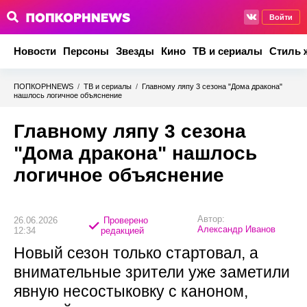
Войти
Новости
Персоны
Звезды
Кино
ТВ и сериалы
Стиль 
ПОПКОРНNEWS
/
ТВ и сериалы
/
Главному ляпу 3 сезона "Дома дракона"
нашлось логичное объяснение
Главному ляпу 3 сезона
"Дома дракона" нашлось
логичное объяснение
Автор:
26.06.2026
Проверено
Александр Иванов
12:34
редакцией
Новый сезон только стартовал, а
внимательные зрители уже заметили
явную несостыковку с каноном,