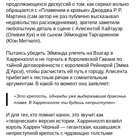
продолжающихся дискуссий о том, как сериал вольно
обращается с «Пламенем и кровью» Джорджа Р. Р.
Мартина (сам автор не раз публично высказывал
недовольство расхождениями), зрители заметили
любопытную деталь в сцене с Алисентой Хайтауэр
(Оливия Кук) и её сыном Эймондом Таргариеном
(Юэн Митчелл).
Пытаясь убедить Эймонда улететь на Вхагар в
Харренхолл и не торчать в Королевской Гавани по
тайной договорённости с королевой Рейнирой (Эмма
Д’Арси), чтобы расчистить ей путь к городу, Алисента
прибегает к лестным речам и сомнительным
аргументам. В какой-то момент она заявляет:
«Это крепость, однажды уже выдержавшая драконье
пламя. В Харренхолле ты будешь неприступен».
И для тех, кто помнит канон, это звучит как
«творческая» версия истории. Харренхолл возвёл
король Харрен Чёрный — гигантская, казавшаяся
неприступной крепость с чудовищно толстыми