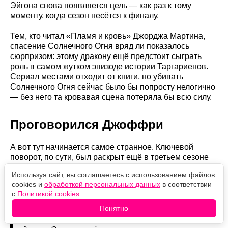
Эйгона снова появляется цель — как раз к тому
моменту, когда сезон несётся к финалу.
Тем, кто читал «Пламя и кровь» Джорджа Мартина,
спасение Солнечного Огня вряд ли показалось
сюрпризом: этому дракону ещё предстоит сыграть
роль в самом жутком эпизоде истории Таргариенов.
Сериал местами отходит от книги, но убивать
Солнечного Огня сейчас было бы попросту нелогично
— без него та кровавая сцена потеряла бы всю силу.
Проговорился Джоффри
А вот тут начинается самое странное. Ключевой
поворот, по сути, был раскрыт ещё в третьем сезоне
«Игры престолов» в 2013 году. Помните, как
Используя сайт, вы соглашаетесь с использованием файлов
несносный Джоффри водил Маргери по септе
cookies и
обработкой персональных данных
в соответствии
Бейелора и с нездоровым восторгом пересказывал
с
Политикой cookies
.
судьбу Рейениры Таргариен?
Понятно
«Рейениру Таргариен убил её брат — точнее, его