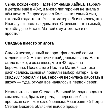
Сына, рождённого Настей от немца Хайнца, забрали
в детдом ещё в 40-х, и много лет героиня не знала о
нём ничего. Запрос сделал Коля — тот самый сын,
который когда-то отрёкся от матери. Выяснилось, что
Ивана усыновил следователь Стрельцов, тот самый,
что вёл дело Насти. Матвей ему этого так и не
простил.
Свадьба вместо эпилога
Самый неожиданный поворот финальной серии —
медицинский. На встрече с найденным сыном Насте
стало плохо, и оказалось, что в 43 года она
беременна. После этого Настя и Матвей всё-таки
расписались, сыновья приняли выбор матери, а на
свадьбу приехал Иван. Героиня вернулась работать в
школу — туда, откуда всё началось в первой серии.
Исполнитель роли Степана Василий Молодцов долго
сомневался, брать ли роль, — персонаж был
прописан слишком озлобленным. А сыгравший Петра
Степан Бекетов объяснял выбор проще: