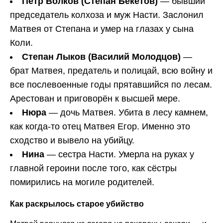
Пётр Волков (Степан Бекетов)
— бывший
председатель колхоза и муж Насти. Заслонил
Матвея от Степана и умер на глазах у сына
Коли.
Степан Лыков (Василий Молодцов)
—
брат Матвея, предатель и полицай, всю войну и
все послевоенные годы прятавшийся по лесам.
Арестован и приговорён к высшей мере.
Нюра
— дочь Матвея. Убита в лесу камнем,
как когда-то отец Матвея Егор. Именно это
сходство и вывело на убийцу.
Нина
— сестра Насти. Умерла на руках у
главной героини после того, как сёстры
помирились на могиле родителей.
Как раскрылось старое убийство