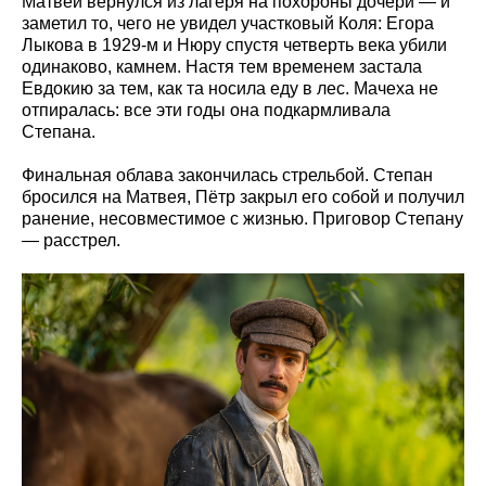
Матвей вернулся из лагеря на похороны дочери — и
заметил то, чего не увидел участковый Коля: Егора
Лыкова в 1929-м и Нюру спустя четверть века убили
одинаково, камнем. Настя тем временем застала
Евдокию за тем, как та носила еду в лес. Мачеха не
отпиралась: все эти годы она подкармливала
Степана.
Финальная облава закончилась стрельбой. Степан
бросился на Матвея, Пётр закрыл его собой и получил
ранение, несовместимое с жизнью. Приговор Степану
— расстрел.