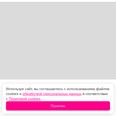
Она возвращается в храм, отдаёт украденное лицо —
Используя сайт, вы соглашаетесь с использованием файлов
и слепнет прямо на ступенях. Эпизод "Милосердие
cookies и
обработкой персональных данных
в соответствии
матери" вышел 14 июня 2015 года.
с
Политикой cookies
.
Понятно
Почему именно слепота