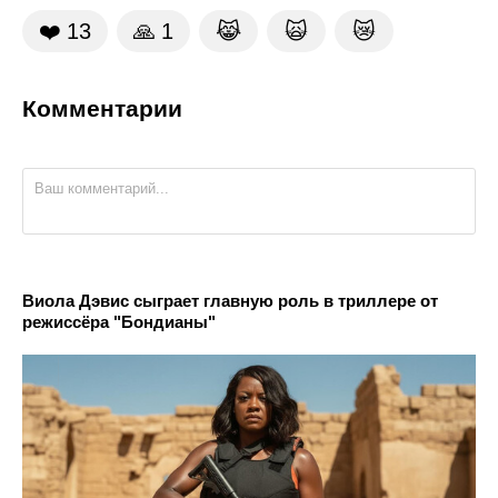
❤️
13
🙏
1
😹
🙀
😿
Комментарии
Виола Дэвис сыграет главную роль в триллере от
режиссёра "Бондианы"