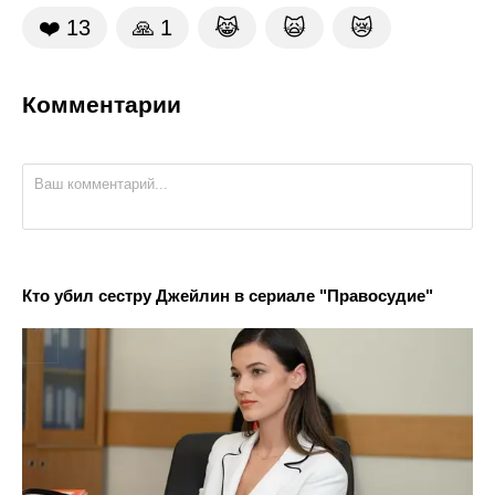
❤️
13
🙏
1
😹
🙀
😿
Комментарии
Кто убил сестру Джейлин в сериале "Правосудие"