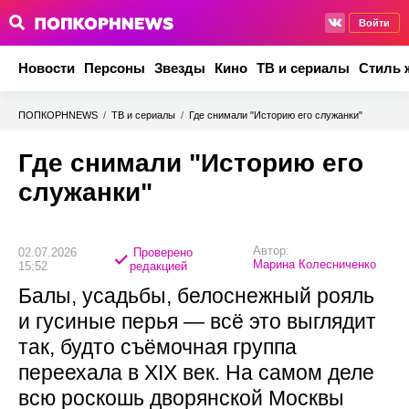
Войти
Новости
Персоны
Звезды
Кино
ТВ и сериалы
Стиль 
ПОПКОРНNEWS
/
ТВ и сериалы
/
Где снимали "Историю его служанки"
Где снимали "Историю его
служанки"
Автор:
02.07.2026
Проверено
Марина Колесниченко
15:52
редакцией
Балы, усадьбы, белоснежный рояль
и гусиные перья — всё это выглядит
так, будто съёмочная группа
переехала в XIX век. На самом деле
всю роскошь дворянской Москвы