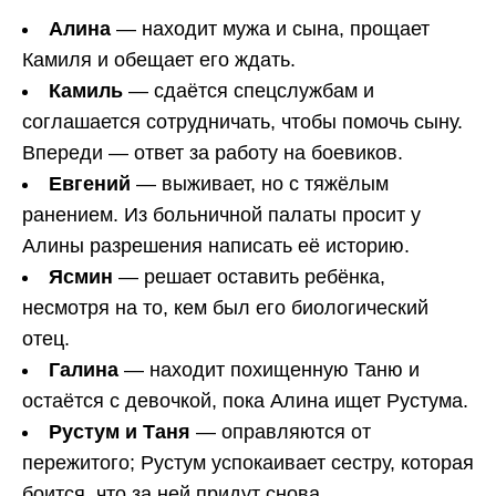
Алина
— находит мужа и сына, прощает
Камиля и обещает его ждать.
Камиль
— сдаётся спецслужбам и
соглашается сотрудничать, чтобы помочь сыну.
Впереди — ответ за работу на боевиков.
Евгений
— выживает, но с тяжёлым
ранением. Из больничной палаты просит у
Алины разрешения написать её историю.
Ясмин
— решает оставить ребёнка,
несмотря на то, кем был его биологический
отец.
Галина
— находит похищенную Таню и
остаётся с девочкой, пока Алина ищет Рустума.
Рустум и Таня
— оправляются от
пережитого; Рустум успокаивает сестру, которая
боится, что за ней придут снова.