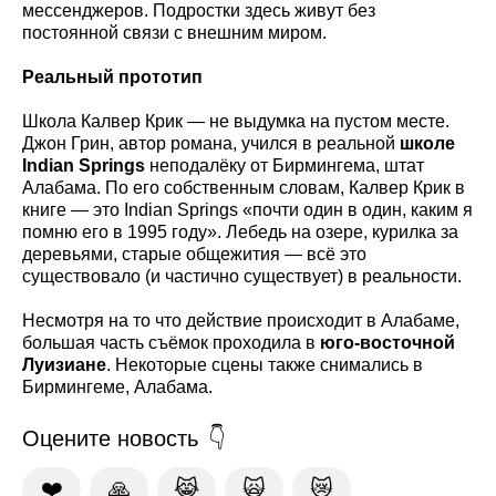
мессенджеров. Подростки здесь живут без
постоянной связи с внешним миром.
Реальный прототип
Школа Калвер Крик — не выдумка на пустом месте.
Джон Грин, автор романа, учился в реальной
школе
Indian
Springs
неподалёку от Бирмингема, штат
Алабама. По его собственным словам, Калвер Крик в
книге — это Indian Springs «почти один в один, каким я
помню его в 1995 году». Лебедь на озере, курилка за
деревьями, старые общежития — всё это
существовало (и частично существует) в реальности.
Несмотря на то что действие происходит в Алабаме,
большая часть съёмок проходила в
юго-восточной
Луизиане
. Некоторые сцены также снимались в
Бирмингеме, Алабама.
Оцените новость
❤️
🙏
😹
🙀
😿