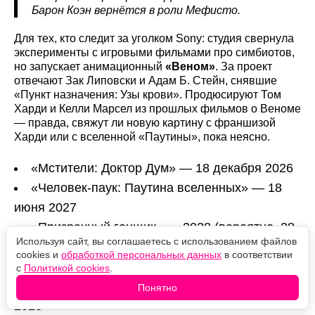
Барон Коэн вернётся в роли Мефисто.
Для тех, кто следит за уголком Sony: студия свернула
эксперименты с игровыми фильмами про симбиотов,
но запускает анимационный
«Веном»
. За проект
отвечают Зак Липовски и Адам Б. Стейн, снявшие
«Пункт назначения: Узы крови». Продюсируют Том
Харди и Келли Марсел из прошлых фильмов о Веноме
— правда, свяжут ли новую картину с франшизой
Харди или с вселенной «Паутины», пока неясно.
«Мстители: Доктор Дум» — 18 декабря 2026
«Человек-паук: Паутина вселенных» — 18
июня 2027
«Призрачный гонщик» — 2028 (вероятно, 28
Используя сайт, вы соглашаетесь с использованием файлов
июля)
cookies и
обработкой персональных данных
в соответствии
«Чёрная Пантера 3» — 15 декабря 2028
с
Политикой cookies
.
«Мстители: Секретные войны» — 17 декабря
Понятно
2028