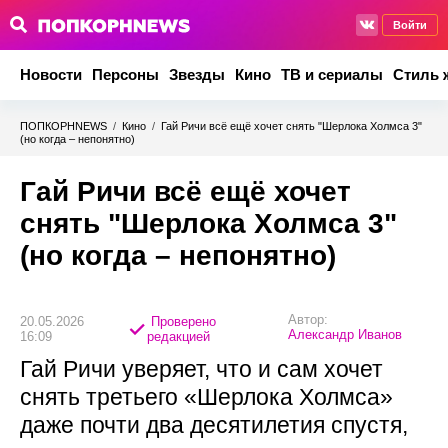
Войти
Новости
Персоны
Звезды
Кино
ТВ и сериалы
Стиль 
ПОПКОРНNEWS
/
Кино
/
Гай Ричи всё ещё хочет снять "Шерлока Холмса 3"
(но когда – непонятно)
Гай Ричи всё ещё хочет
снять "Шерлока Холмса 3"
(но когда – непонятно)
Автор:
20.05.2026
Проверено
Александр Иванов
16:09
редакцией
Гай Ричи уверяет, что и сам хочет
снять третьего «Шерлока Холмса»
даже почти два десятилетия спустя,