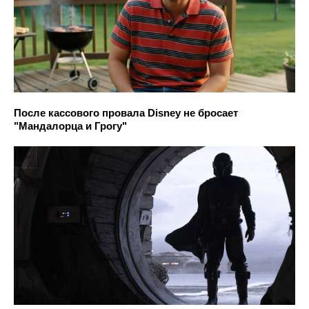
После кассового провала Disney не бросает
"Мандалорца и Грогу"