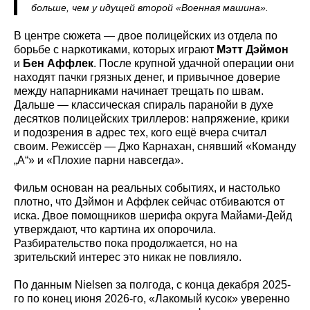
больше, чем у идущей второй «Военная машина».
В центре сюжета — двое полицейских из отдела по
борьбе с наркотиками, которых играют
Мэтт Дэймон
и
Бен Аффлек
. После крупной удачной операции они
находят пачки грязных денег, и привычное доверие
между напарниками начинает трещать по швам.
Дальше — классическая спираль паранойи в духе
десятков полицейских триллеров: напряжение, крики
и подозрения в адрес тех, кого ещё вчера считал
своим. Режиссёр — Джо Карнахан, снявший «Команду
„А“» и «Плохие парни навсегда».
Фильм основан на реальных событиях, и настолько
плотно, что Дэймон и Аффлек сейчас отбиваются от
иска. Двое помощников шерифа округа Майами-Дейд
утверждают, что картина их опорочила.
Разбирательство пока продолжается, но на
зрительский интерес это никак не повлияло.
По данным Nielsen за полгода, с конца декабря 2025-
го по конец июня 2026-го, «Лакомый кусок» уверенно