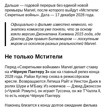
Дальше — годовой перерыв без единой новой
премьеры Marvel, после которого выйдут «Мстители:
Секретные войны». Дата — 17 декабря 2028 года.
Официально о фильме известно немного, но
знатоки комиксов уже поняли, что за основу
взяли версию Джонатана Хикмана 2015 года, где
Доктор Дум правит Битвомиром — лоскутным
миром из осколков разных реальностей Marvel.
Не только Мстители
Перед «Секретными войнами» Marvel делает ставку
на
«Чёрную Пантеру 3»
как на главный релиз конца
2028 года. Райан Куглер снова в режиссёрском
кресле. Возвращаются Летиша Райт и Уинстон Дьюк в
ролях Шури и М'Баку. Из новичков — Дэвид Джонссон
(«Чужой: Ромул»), он играет Туссена, он же Т'Чалла II,
то есть новую Чёрную Пантеру.
Наконец близится к концу долгое ожидание фильма