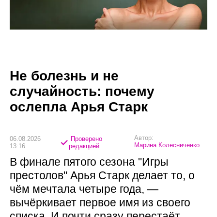
Не болезнь и не
случайность: почему
ослепла Арья Старк
Автор:
06.08.2026
Проверено
Марина Колесниченко
13:16
редакцией
В финале пятого сезона "Игры
престолов" Арья Старк делает то, о
чём мечтала четыре года, —
вычёркивает первое имя из своего
списка. И почти сразу перестаёт