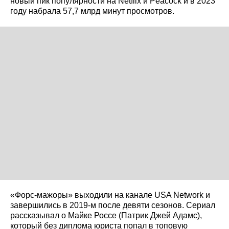
новый пик популярности на Netflix и Peacock и в 2023
году набрала 57,7 млрд минут просмотров.
«Форс-мажоры» выходили на канале USA Network и
завершились в 2019-м после девяти сезонов. Сериал
рассказывал о Майке Россе (Патрик Джей Адамс),
который без диплома юриста попал в топовую