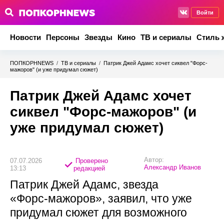
Войти
Новости
Персоны
Звезды
Кино
ТВ и сериалы
Стиль 
ПОПКОРНNEWS
/
ТВ и сериалы
/
Патрик Джей Адамс хочет сиквел "Форс-
мажоров" (и уже придумал сюжет)
Патрик Джей Адамс хочет
сиквел "Форс-мажоров" (и
уже придумал сюжет)
Автор:
07.07.2026
Проверено
Александр Иванов
13:13
редакцией
Патрик Джей Адамс, звезда
«Форс‑мажоров», заявил, что уже
придумал сюжет для возможного