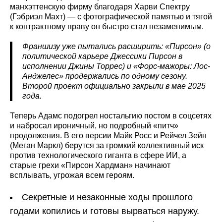
манхэттенскую фирму благодаря Харви Спектру
(Гэбриэл Махт) — с фотографической памятью и тягой
к контрактному праву он быстро стал незаменимым.
Франшизу уже пытались расширить: «Пирсон» (о
политической карьере Джессики Пирсон в
исполнении Джины Торрес) и «Форс-мажоры: Лос-
Анджелес» продержались по одному сезону.
Второй проект официально закрыли в мае 2025
года.
Теперь Адамс подогрел ностальгию постом в соцсетях
и набросал ироничный, но подробный «питч»
продолжения. В его версии Майк Росс и Рейчел Зейн
(Меган Маркл) берутся за громкий коллективный иск
против технологического гиганта в сфере ИИ, а
старые грехи «Пирсон Хардман» начинают
всплывать, угрожая всем героям.
Секретные и незаконные ходы прошлого
годами копились и готовы вырваться наружу.