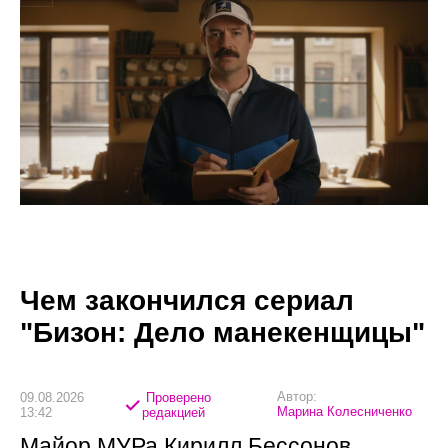
Чем закончился сериал
"Бизон: Дело манекенщицы"
Автор:
09.08.2026
Проверено
Марина Колесниченко
13:42
редакцией
Майор МУРа Кирилл Бессонов