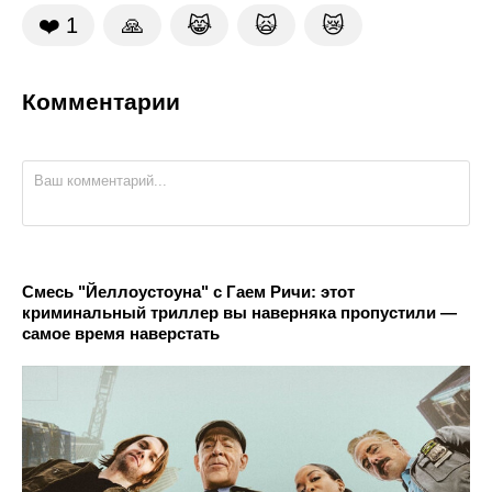
❤️
1
🙏
😹
🙀
😿
Комментарии
Смесь "Йеллоустоуна" с Гаем Ричи: этот
криминальный триллер вы наверняка пропустили —
самое время наверстать