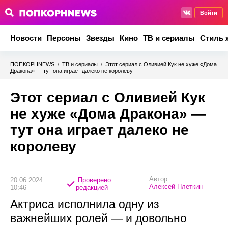
Войти
Новости
Персоны
Звезды
Кино
ТВ и сериалы
Стиль 
ПОПКОРНNEWS
/
ТВ и сериалы
/
Этот сериал с Оливией Кук не хуже «Дома
Дракона» — тут она играет далеко не королеву
Этот сериал с Оливией Кук
не хуже «Дома Дракона» —
тут она играет далеко не
королеву
Автор:
20.06.2024
Проверено
Алексей Плеткин
10:46
редакцией
Актриса исполнила одну из
важнейших ролей — и довольно