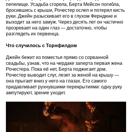
пепелище. Усадьба сгорела, Берта Мейсон погибла,
бросившись с крыши, Рочестер ослеп и потерял кисть
руки. Джейн разыскивает его в глухом Ферндине и
выходит за него замуж. Через десять лет он частично
прозревает на один глаз — достаточно, чтобы
разглядеть их первенца.
Что случилось с Торнфилдом
Джейн бежит из поместья прямо со сорванной
свадьбы, узнав, что на чердаке заперта первая жена
Рочестера. Пока её нет, Берта поджигает дом.
Рочестер выводит слуг, лезет за женой на крышу —
она прыгает вниз у него на глазах. Его самого
придавливает рухнувшими перекрытиями: одну руку
ампутируют, зрение уходит.