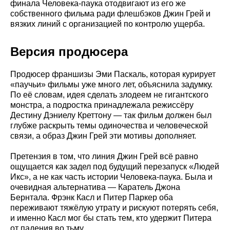
финала Человека-паука отодвигают из его же
собственного фильма ради флешбэков Джин Грей и
вязких линий с организацией по контролю ущерба.
Версия продюсера
Продюсер франшизы Эми Паскаль, которая курирует
«паучьи» фильмы уже много лет, объяснила задумку.
По её словам, идея сделать злодеем не гигантского
монстра, а подростка принадлежала режиссёру
Дестину Дэниелу Креттону — так фильм должен был
глубже раскрыть темы одиночества и человеческой
связи, а образ Джин Грей эти мотивы дополняет.
Претензия в том, что линия Джин Грей всё равно
ощущается как задел под будущий перезапуск «Людей
Икс», а не как часть истории Человека-паука. Была и
очевидная альтернатива — Каратель Джона
Бернтала. Фрэнк Касл и Питер Паркер оба
переживают тяжёлую утрату и рискуют потерять себя,
и именно Касл мог бы стать тем, кто удержит Питера
от падения во тьму.