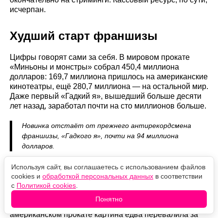
исчерпан.
Худший старт франшизы
Цифры говорят сами за себя. В мировом прокате
«Миньоны и монстры» собрал 450,4 миллиона
долларов: 169,7 миллиона пришлось на американские
кинотеатры, ещё 280,7 миллиона — на остальной мир.
Даже первый «Гадкий я», вышедший больше десяти
лет назад, заработал почти на сто миллионов больше.
Новинка отстаёт от прежнего антирекордсмена
франшизы, «Гадкого я», почти на 94 миллиона
долларов.
Мультфильм так и не набрал обороты. В США он
Используя сайт, вы соглашаетесь с использованием файлов
стартовал 1 июля, собрав 37 миллионов долларов в
cookies и
обработкой персональных данных
в соответствии
4243 кинотеатрах, но ежедневные сборы поползли
с
Политикой cookies
.
вниз практически сразу — даже праздничный всплеск
Понятно
в честь Дня независимости не помог. За 34 дня в
американском прокате картина едва перевалила за