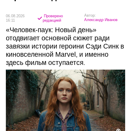
Автор:
06.08.2026
Проверено
Александр Иванов
16:11
редакцией
«Человек-паук: Новый день»
отодвигает основной сюжет ради
завязки истории героини Сэди Синк в
киновселенной Marvel, и именно
здесь фильм оступается.