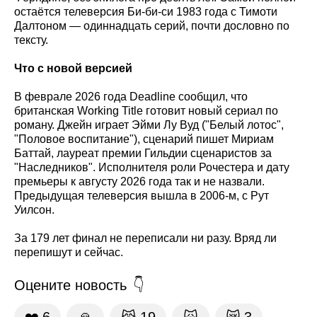
остаётся телеверсия Би-би-си 1983 года с Тимоти
Далтоном — одиннадцать серий, почти дословно по
тексту.
Что с новой версией
В феврале 2026 года Deadline сообщил, что
британская Working Title готовит новый сериал по
роману. Джейн играет Эйми Лу Вуд ("Белый лотос",
"Половое воспитание"), сценарий пишет Мириам
Баттай, лауреат премии Гильдии сценаристов за
"Наследников". Исполнителя роли Рочестера и дату
премьеры к августу 2026 года так и не назвали.
Предыдущая телеверсия вышла в 2006-м, с Рут
Уилсон.
За 179 лет финал не переписали ни разу. Вряд ли
перепишут и сейчас.
Оцените новость
❤️
6
🙏
😹
19
🙀
😿
3