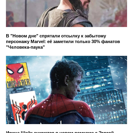
В "Новом дне" спрятали отсылку к забытому
персонажу Marvel: её заметили только 30% фанатов
"Человека-паука"
Ирина Шейк снимется в новом ромкоме с Эммой