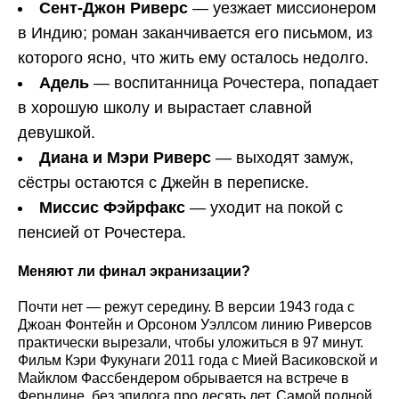
Сент-Джон Риверс
— уезжает миссионером
в Индию; роман заканчивается его письмом, из
которого ясно, что жить ему осталось недолго.
Адель
— воспитанница Рочестера, попадает
в хорошую школу и вырастает славной
девушкой.
Диана и Мэри Риверс
— выходят замуж,
сёстры остаются с Джейн в переписке.
Миссис Фэйрфакс
— уходит на покой с
пенсией от Рочестера.
Меняют ли финал экранизации?
Почти нет — режут середину. В версии 1943 года с
Джоан Фонтейн и Орсоном Уэллсом линию Риверсов
практически вырезали, чтобы уложиться в 97 минут.
Фильм Кэри Фукунаги 2011 года с Мией Васиковской и
Майклом Фассбендером обрывается на встрече в
Ферндине, без эпилога про десять лет. Самой полной