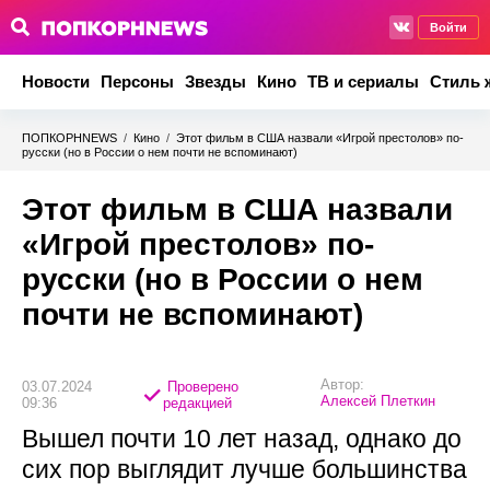
Войти
Новости
Персоны
Звезды
Кино
ТВ и сериалы
Стиль 
ПОПКОРНNEWS
/
Кино
/
Этот фильм в США назвали «Игрой престолов» по-
русски (но в России о нем почти не вспоминают)
Этот фильм в США назвали
«Игрой престолов» по-
русски (но в России о нем
почти не вспоминают)
Автор:
03.07.2024
Проверено
Алексей Плеткин
09:36
редакцией
Вышел почти 10 лет назад, однако до
сих пор выглядит лучше большинства