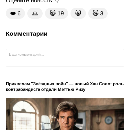
Оцените новость
❤️
6
🙏
😹
19
🙀
😿
3
Комментарии
Приквелам "Звёздных войн" — новый Хан Соло: роль
контрабандиста отдали Мэттью Ризу