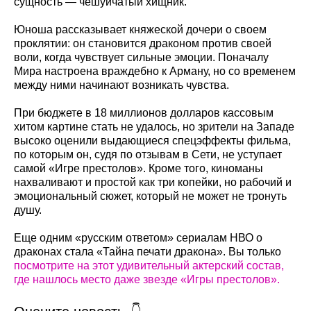
сущность — чешуйчатый хищник.
Юноша рассказывает княжеской дочери о своем
проклятии: он становится драконом против своей
воли, когда чувствует сильные эмоции. Поначалу
Мира настроена враждебно к Арману, но со временем
между ними начинают возникать чувства.
При бюджете в 18 миллионов долларов кассовым
хитом картине стать не удалось, но зрители на Западе
высоко оценили выдающиеся спецэффекты фильма,
по которым он, судя по отзывам в Сети, не уступает
самой «Игре престолов». Кроме того, киноманы
нахваливают и простой как три копейки, но рабочий и
эмоциональный сюжет, который не может не тронуть
душу.
Еще одним «русским ответом» сериалам НВО о
драконах стала «Тайна печати дракона». Вы только
посмотрите на этот удивительный актерский состав,
где нашлось место даже звезде «Игры престолов».