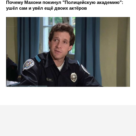
Почему Махони покинул "Полицейскую академию":
ушёл сам и увёл ещё двоих актёров