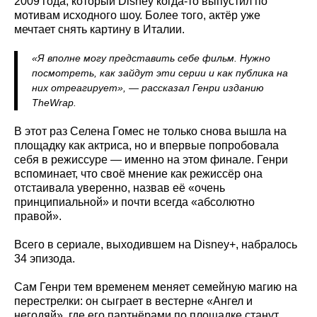
2009 года, который Disney когда-то выпустил по
мотивам исходного шоу. Более того, актёр уже
мечтает снять картину в Италии.
«Я вполне могу представить себе фильм. Нужно
посмотреть, как зайдут эти серии и как публика на
них отреагирует», — рассказал Генри изданию
TheWrap.
В этот раз Селена Гомес не только снова вышла на
площадку как актриса, но и впервые попробовала
себя в режиссуре — именно на этом финале. Генри
вспоминает, что своё мнение как режиссёр она
отстаивала уверенно, назвав её «очень
принципиальной» и почти всегда «абсолютно
правой».
Всего в сериале, выходившем на Disney+, набралось
34 эпизода.
Сам Генри тем временем меняет семейную магию на
перестрелки: он сыграет в вестерне «Ангел и
негодяй», где его партнёрами по площадке станут