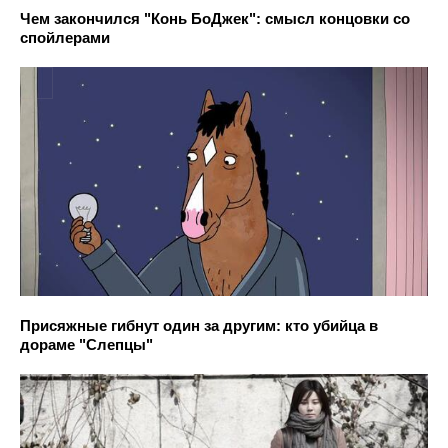
Чем закончился "Конь БоДжек": смысл концовки со
спойлерами
Присяжные гибнут один за другим: кто убийца в
дораме "Слепцы"