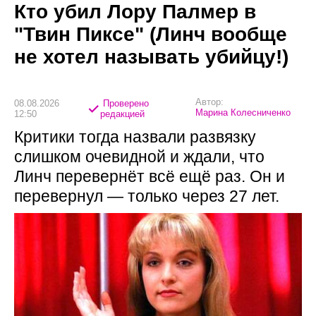
Кто убил Лору Палмер в
"Твин Пиксе" (Линч вообще
не хотел называть убийцу!)
Автор:
08.08.2026
Проверено
Марина Колесниченко
12:50
редакцией
Критики тогда назвали развязку
слишком очевидной и ждали, что
Линч перевернёт всё ещё раз. Он и
перевернул — только через 27 лет.