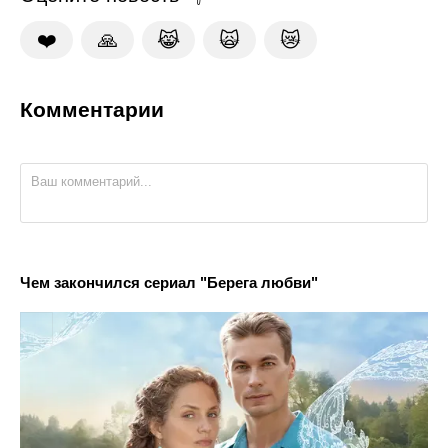
❤️
🙏
😹
🙀
😿
Комментарии
Чем закончился сериал "Берега любви"