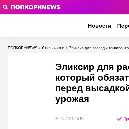
Новости
Пер
ПОПКОРНNEWS
/
Стиль жизни
/
Эликсир для рассады томатов, к
Эликсир для ра
который обяза
перед высадкой
урожая
30.04.2026 14:51
Про