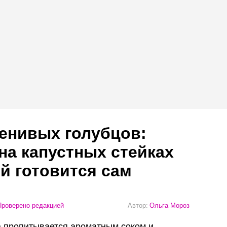
енивых голубцов:
на капустных стейках
й готовится сам
роверено редакцией
Автор:
Ольга Мороз
та пропитывается ароматным соком и