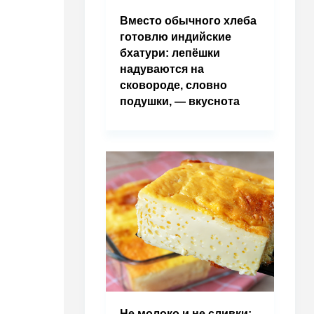
Вместо обычного хлеба
готовлю индийские
бхатури: лепёшки
надуваются на
сковороде, словно
подушки, — вкуснота
Не молоко и не сливки: