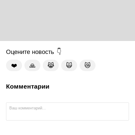
Оцените новость
❤️
🙏
😹
🙀
😿
Комментарии