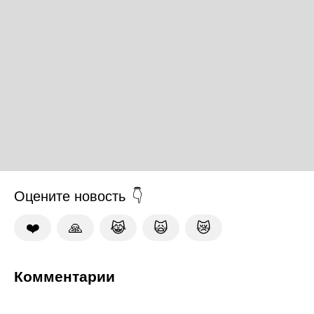
Оцените новость
❤️
🙏
😹
🙀
😿
Комментарии