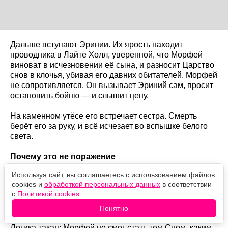
Дальше вступают Эринии. Их ярость находит
проводника в Лайте Холл, уверенной, что Морфей
виноват в исчезновении её сына, и разносит Царство
снов в клочья, убивая его давних обитателей. Морфей
не сопротивляется. Он вызывает Эриний сам, просит
остановить бойню — и слышит цену.
На каменном утёсе его встречает сестра. Смерть
берёт его за руку, и всё исчезает во вспышке белого
света.
Почему это не поражение
Используя сайт, вы соглашаетесь с использованием файлов
Шоураннер Аллан Хайнберг объяснял The Wrap в
cookies и
обработкой персональных данных
в соответствии
2025 году, что для героя это был единственный выход:
с
Политикой cookies
.
"Он позволяет себе переродиться".
Понятно
Логика такая: Морфей не смог стать тем Сном, каким