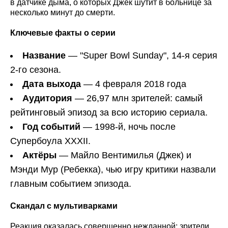
в датчике дыма, о которых Джек шутит в больнице за
несколько минут до смерти.
Ключевые факты о серии
Название
— "Super Bowl Sunday", 14-я серия
2-го сезона.
Дата выхода
— 4 февраля 2018 года
Аудитория
— 26,97 млн зрителей: самый
рейтинговый эпизод за всю историю сериала.
Год событий
— 1998-й, ночь после
Супербоула XXXII.
Актёры
— Майло Вентимилья (Джек) и
Мэнди Мур (Ребекка), чью игру критики назвали
главным событием эпизода.
Скандал с мультиварками
Реакция оказалась совершенно нежданной: зрители