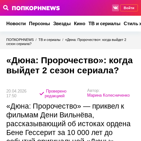
Войти
Новости
Персоны
Звезды
Кино
ТВ и сериалы
Стиль 
ПОПКОРНNEWS
/
ТВ и сериалы
/
«Дюна: Пророчество»: когда выйдет 2
сезон сериала?
«Дюна: Пророчество»: когда
выйдет 2 сезон сериала?
Автор:
20.04.2026
Проверено
Марина Колесниченко
17:50
редакцией
«Дюна: Пророчество» — приквел к
фильмам Дени Вильнёва,
рассказывающий об истоках ордена
Бене Гессерит за 10 000 лет до