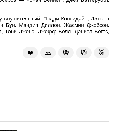
серов — Ронан Беннетт, Джез Баттеруорт,
му внушительный: Пэдди Консидайн, Джоанн
он Бун, Мандип Диллон, Жасмин Джобсон,
, Тоби Джонс, Джефф Белл, Дэниел Беттс,
❤️
🙏
😹
🙀
😿