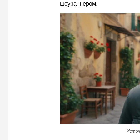
шоураннером.
Источ