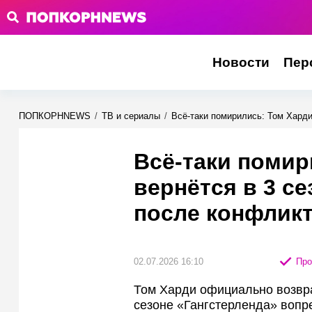
Новости
Пер
ПОПКОРНNEWS
/
ТВ и сериалы
/
Всё-таки помирились: Том Харди
Всё-таки помир
вернётся в 3 се
после конфлик
02.07.2026 16:10
Про
Том Харди официально возвра
сезоне «Гангстерленда» вопр