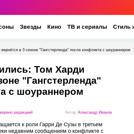
соны
Звезды
Кино
ТВ и сериалы
Стиль 
 вернётся в 3 сезоне "Гангстерленда" после конфликта с шоураннером
ились: Том Харди
зоне "Гангстерленда"
та с шоураннером
верено редакцией
Автор:
Александр Иванов
щается к роли Гарри Де Сузы в третьем
еки недавним сообщениям о конфликте с