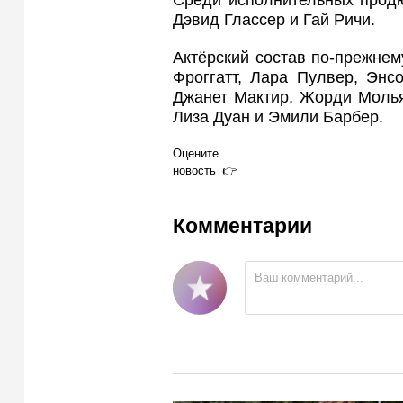
Среди исполнительных продю
Дэвид Глассер и Гай Ричи.
Актёрский состав по-прежне
Фроггатт, Лара Пулвер, Энс
Джанет Мактир, Жорди Молья
Лиза Дуан и Эмили Барбер.
Оцените
новость
Комментарии