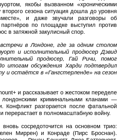
уортом, якобы вызванном «хроническими
у второго сезона ситуация дошла до уровня
месте», и даже звучали разговоры об
 партнёров по площадке выступил против
рос в затяжной закулисный спор.
встречи в Лондоне, где за одним столом
руорт и исполнительный продюсер Дэвид
лнительный продюсер, Гай Ричи, помог
По итогам обсуждения Харди подтвердил
у и остаётся в «Гангстерленде» на сезон
ount+ и рассказывает о жестоком переделе
 лондонскими криминальными кланами —
. Конфликт разгорается после фатальной
 и перерастает в полномасштабную войну.
н вновь сосредоточится на основном трио:
елен Миррен) и Конраде (Пирс Броснан).