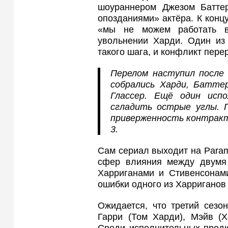
шоураннером Джезом Баттер
опозданиями» актёра. К конц
«мы не можем работать в
увольнении Харди. Один из
такого шага, и конфликт пере
Перелом наступил после 
собрались Харди, Батте
Глассер. Ещё один испо
сгладить острые углы. 
приверженность контракт
3.
Сам сериал выходит на Param
сфер влияния между двумя
Харриганами и Стивенсонами
ошибки одного из Харриганов
Ожидается, что третий сезо
Гарри (Том Харди), Мэйв (Х