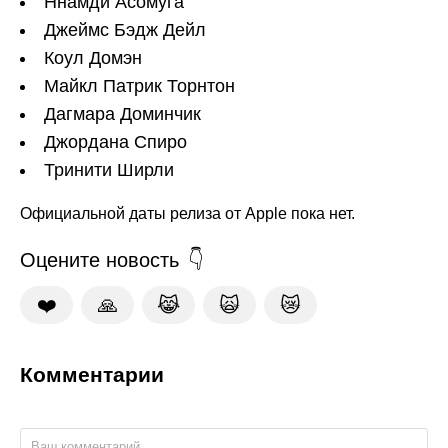
Ннамди Асомуга
Джеймс Бэдж Дейл
Коул Домэн
Майкл Патрик Торнтон
Дагмара Доминчик
Джордана Спиро
Тринити Ширли
Официальной даты релиза от Apple пока нет.
Оцените новость
❤️
🙏
😹
🙀
😿
Комментарии