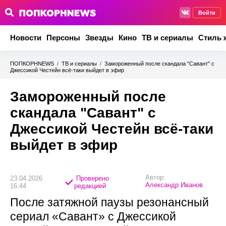
Войти
Новости
Персоны
Звезды
Кино
ТВ и сериалы
Стиль 
ПОПКОРНNEWS
/
ТВ и сериалы
/
Замороженный после скандала "Савант" с
Джессикой Честейн всё-таки выйдет в эфир
Замороженный после
скандала "Савант" с
Джессикой Честейн всё-таки
выйдет в эфир
Автор:
23.04.2026
Проверено
Александр Иванов
16:44
редакцией
После затяжной паузы резонансный
сериал «Савант» с Джессикой