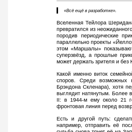
«Всё ещё в разработке».
Вселенная Тейлора Шеридана
превратился из неожиданного
породив периодические при
параллельно проекты «Йелло
этом «Маршалы» показывают
суперзвёзд, а прошлые прик
может держать зрителя и без 
Какой именно виток семейно
споров. Среди возможных 
Брэндона Скленара), хотя пе
выглядит натянутым. Более 
II: в 1944‑м ему около 21 
фронтовая линия перед возвр
Есть и другой путь: сдела
например, отправить её пос
судьба снова тянет её на Зап