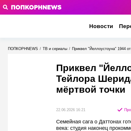
Новости
Пер
ПОПКОРНNEWS
/
ТВ и сериалы
/
Приквел "Йеллоустоуна" 1944 о
Приквел "Йелло
Тейлора Шерид
мёртвой точки
22.06.2026 16:21
Про
Семейная сага о Даттонах го
века: студия наконец проком