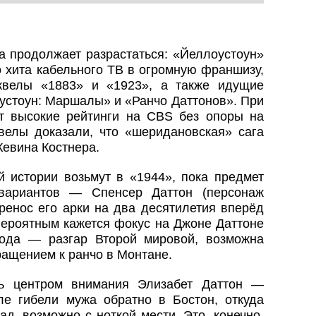
 продолжает разрастаться: «Йеллоустоун»
 хита кабельного ТВ в огромную франшизу,
квелы «1883» и «1923», а также идущие
устоун: Маршалы» и «Ранчо Даттонов». При
 высокие рейтинги на CBS без опоры на
велы доказали, что «шеридановская» сага
Кевина Костнера.
й истории возьмут в «1944», пока предмет
вариантов — Спенсер Даттон (персонаж
ренос его арки на два десятилетия вперёд
вероятным кажется фокус на Джоне Даттоне
года — разгар Второй мировой, возможна
ащением к ранчо в Монтане.
ть центром внимания Элизабет Даттон —
ле гибели мужа обратно в Бостон, откуда
ад, возможно с ноткой мести. Это, конечно,