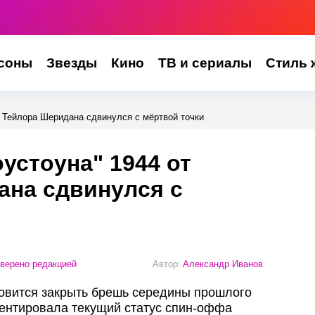
соны
Звезды
Кино
ТВ и сериалы
Стиль 
т Тейлора Шеридана сдвинулся с мёртвой точки
устоуна" 1944 от
ана сдвинулся с
верено редакцией
Автор:
Александр Иванов
товится закрыть брешь середины прошлого
ментировала текущий статус спин-оффа