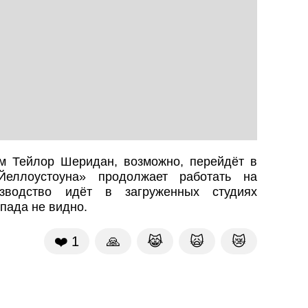
‑м Тейлор Шеридан, возможно, перейдёт в
«Йеллоустоуна» продолжает работать на
водство идёт в загруженных студиях
пада не видно.
❤️
1
🙏
😹
🙀
😿