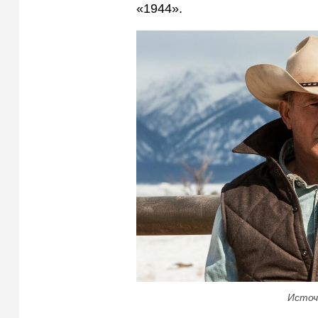
«1944».
Источ