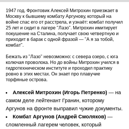
1947 год. Фронтовик Алексей Митрохин приезжает в
Москву к бывшему комбату Аргунову, который на
войне спас его от расстрела, и узнаёт: комбат получил
25 лет и сидит в лагере "Лазо". Митрохин имитирует
покушение на Сталина, получает свою четвертную и
приходит в барак с одной фразой — "А я за тобой,
комбат".
Бежать из "Лазо" невозможно: с севера озеро, с юга
колючая проволока. Но до войны Митрохин учился в
гидротехническом институте и проходил практику
ровно в этих местах. Он знает про плавучие
торфяные острова.
Алексей Митрохин (Игорь Петренко)
— на
самом деле лейтенант Гранин, которому
Аргунов на фронте выправил чужие документы.
Комбат Аргунов (Андрей Смоляков)
—
сломленный лагерем человек, который