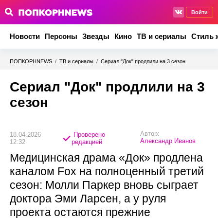
Войти
Новости
Персоны
Звезды
Кино
ТВ и сериалы
Стиль 
ПОПКОРНNEWS
/
ТВ и сериалы
/
Сериал "Док" продлили на 3 сезон
Сериал "Док" продлили на 3
сезон
Автор:
18.04.2026
Проверено
Александр Иванов
12:32
редакцией
Медицинская драма «Док» продлена
каналом Fox на полноценный третий
сезон: Молли Паркер вновь сыграет
доктора Эми Ларсен, а у руля
проекта остаются прежние