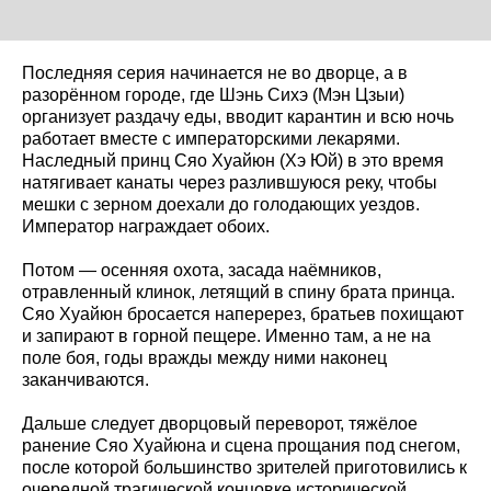
Последняя серия начинается не во дворце, а в
разорённом городе, где Шэнь Сихэ (Мэн Цзыи)
организует раздачу еды, вводит карантин и всю ночь
работает вместе с императорскими лекарями.
Наследный принц Сяо Хуайюн (Хэ Юй) в это время
натягивает канаты через разлившуюся реку, чтобы
мешки с зерном доехали до голодающих уездов.
Император награждает обоих.
Потом — осенняя охота, засада наёмников,
отравленный клинок, летящий в спину брата принца.
Сяо Хуайюн бросается наперерез, братьев похищают
и запирают в горной пещере. Именно там, а не на
поле боя, годы вражды между ними наконец
заканчиваются.
Дальше следует дворцовый переворот, тяжёлое
ранение Сяо Хуайюна и сцена прощания под снегом,
после которой большинство зрителей приготовились к
очередной трагической концовке исторической