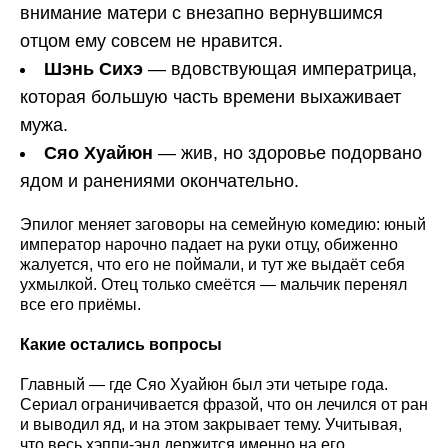
внимание матери с внезапно вернувшимся
отцом ему совсем не нравится.
Шэнь Сихэ
— вдовствующая императрица,
которая большую часть времени выхаживает
мужа.
Сяо Хуайюн
— жив, но здоровье подорвано
ядом и ранениями окончательно.
Эпилог меняет заговоры на семейную комедию: юный
император нарочно падает на руки отцу, обиженно
жалуется, что его не поймали, и тут же выдаёт себя
ухмылкой. Отец только смеётся — мальчик перенял
все его приёмы.
Какие остались вопросы
Главный — где Сяо Хуайюн был эти четыре года.
Сериал ограничивается фразой, что он лечился от ран
и выводил яд, и на этом закрывает тему. Учитывая,
что весь хэппи-энд держится именно на его