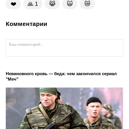
❤️
🙏
1
😹
🙀
😿
Комментарии
Невиновного кровь — беда: чем закончился сериал
"Меч"