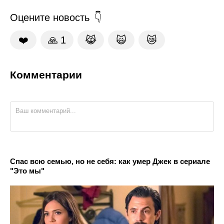
Оцените новость
❤️
🙏
1
😹
🙀
😿
Комментарии
Спас всю семью, но не себя: как умер Джек в сериале
"Это мы"