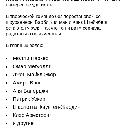
намерен ее удержать.
В творческой команде без перестановок: со-
шоураннеры Барби Клигман и Хэнк Штейнберг
остаются у руля, так что тон и ритм сериала
радикально не изменится.
В главных ролях:
Молли Паркер
Омар Метуолли
Джон Майкл Экер
Амира Вэнн
Аня Банерджи
Патрик Уокер
Шарлотта Фаунтен-Жардин
Клэр Армстронг
и другие