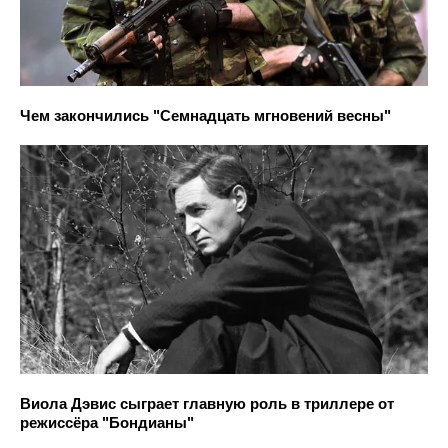
Чем закончились "Семнадцать мгновений весны"
Виола Дэвис сыграет главную роль в триллере от
режиссёра "Бондианы"