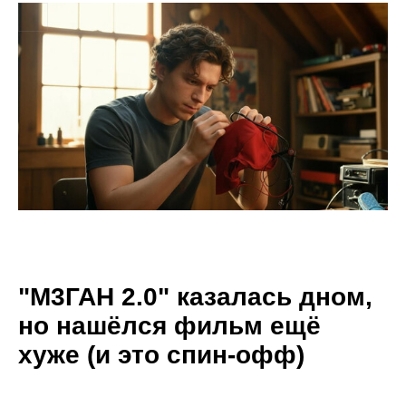
"М3ГАН 2.0" казалась дном,
но нашёлся фильм ещё
хуже (и это спин-офф)