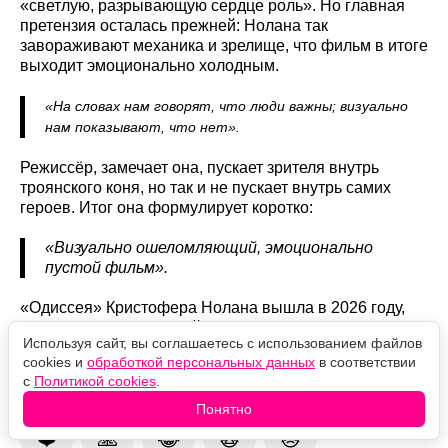
«светлую, разрывающую сердце роль». Но главная
претензия осталась прежней: Нолана так
завораживают механика и зрелище, что фильм в итоге
выходит эмоционально холодным.
«На словах нам говорят, что люди важны; визуально
нам показывают, что нет».
Режиссёр, замечает она, пускает зрителя внутрь
троянского коня, но так и не пускает внутрь самих
героев. Итог она формулирует коротко:
«Визуально ошеломляющий, эмоционально
пустой фильм».
«Одиссея» Кристофера Нолана вышла в 2026 году,
породила спор, который никак не желает утихать, и
Используя сайт, вы соглашаетесь с использованием файлов
тем не менее продолжает покорять мировой прокат.
cookies и
обработкой персональных данных
в соответствии
с
Политикой cookies
.
Оцените новость
Понятно
❤️
🙏
😹
🙀
😿