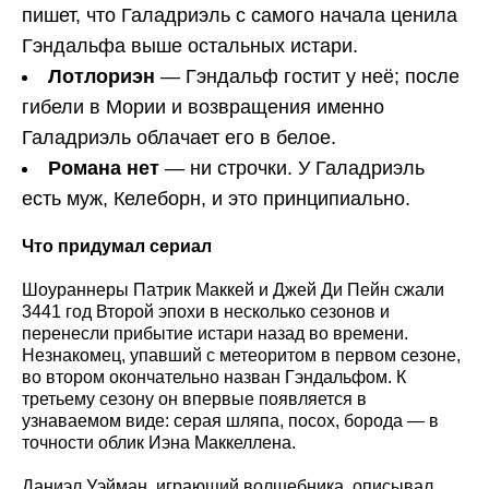
пишет, что Галадриэль с самого начала ценила
Гэндальфа выше остальных истари.
Лотлориэн
— Гэндальф гостит у неё; после
гибели в Мории и возвращения именно
Галадриэль облачает его в белое.
Романа нет
— ни строчки. У Галадриэль
есть муж, Келеборн, и это принципиально.
Что придумал сериал
Шоураннеры Патрик Маккей и Джей Ди Пейн сжали
3441 год Второй эпохи в несколько сезонов и
перенесли прибытие истари назад во времени.
Незнакомец, упавший с метеоритом в первом сезоне,
во втором окончательно назван Гэндальфом. К
третьему сезону он впервые появляется в
узнаваемом виде: серая шляпа, посох, борода — в
точности облик Иэна Маккеллена.
Даниэл Уэйман, играющий волшебника, описывал