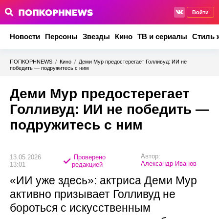
Войти
Новости
Персоны
Звезды
Кино
ТВ и сериалы
Стиль 
ПОПКОРНNEWS
/
Кино
/
Деми Мур предостерегает Голливуд: ИИ не
победить — подружитесь с ним
Деми Мур предостерегает
Голливуд: ИИ не победить —
подружитесь с ним
Автор:
13.05.2026
Проверено
Александр Иванов
13:01
редакцией
«ИИ уже здесь»: актриса Деми Мур
активно призывает Голливуд не
бороться с искусственным