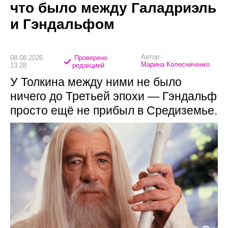
что было между Галадриэль
и Гэндальфом
Автор:
08.08.2026
Проверено
Марина Колесниченко
13:28
редакцией
У Толкина между ними не было
ничего до Третьей эпохи — Гэндальф
просто ещё не прибыл в Средиземье.