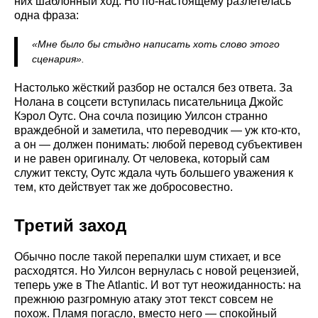
них шаблонный ход. Но по-настоящему разлетелась
одна фраза:
«Мне было бы стыдно написать хоть слово этого
сценария».
Настолько жёсткий разбор не остался без ответа. За
Нолана в соцсети вступилась писательница Джойс
Кэрол Оутс. Она сочла позицию Уилсон странно
враждебной и заметила, что переводчик — уж кто-кто,
а он — должен понимать: любой перевод субъективен
и не равен оригиналу. От человека, который сам
служит тексту, Оутс ждала чуть большего уважения к
тем, кто действует так же добросовестно.
Третий заход
Обычно после такой перепалки шум стихает, и все
расходятся. Но Уилсон вернулась с новой рецензией,
теперь уже в The Atlantic. И вот тут неожиданность: на
прежнюю разгромную атаку этот текст совсем не
похож. Пламя погасло, вместо него — спокойный