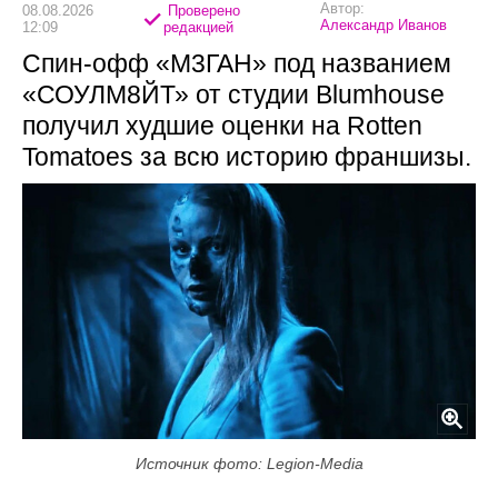
Автор:
08.08.2026
Проверено
Александр Иванов
12:09
редакцией
Спин-офф «М3ГАН» под названием
«СОУЛМ8ЙТ» от студии Blumhouse
получил худшие оценки на Rotten
Tomatoes за всю историю франшизы.
Источник фото: Legion-Media