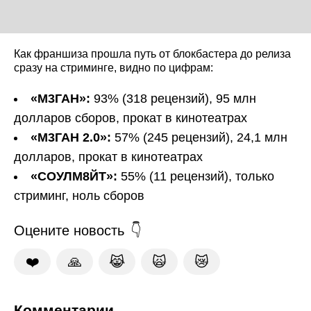
Как франшиза прошла путь от блокбастера до релиза
сразу на стриминге, видно по цифрам:
«М3ГАН»:
93% (318 рецензий), 95 млн
долларов сборов, прокат в кинотеатрах
«М3ГАН 2.0»:
57% (245 рецензий), 24,1 млн
долларов, прокат в кинотеатрах
«СОУЛМ8ЙТ»:
55% (11 рецензий), только
стриминг, ноль сборов
Оцените новость
❤️
🙏
😹
🙀
😿
Комментарии