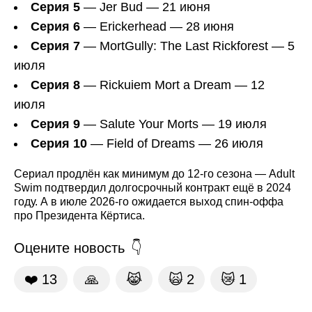
Серия 5
— Jer Bud — 21 июня
Серия 6
— Erickerhead — 28 июня
Серия 7
— MortGully: The Last Rickforest — 5
июля
Серия 8
— Rickuiem Mort a Dream — 12
июля
Серия 9
— Salute Your Morts — 19 июля
Серия 10
— Field of Dreams — 26 июля
Сериал продлён как минимум до 12-го сезона — Adult
Swim подтвердил долгосрочный контракт ещё в 2024
году. А в июле 2026-го ожидается выход спин-оффа
про Президента Кёртиса.
Оцените новость
❤️
13
🙏
😹
🙀
2
😿
1