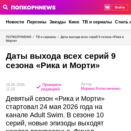
Войти
Новости
Персоны
Звезды
Кино
ТВ и сериалы
Стиль 
ПОПКОРНNEWS
/
ТВ и сериалы
/
Даты выхода всех серий 9 сезона «Рика и
Морти»
Даты выхода всех серий 9
сезона «Рика и Морти»
Автор:
19.06.2026
Проверено
Марина Колесниченко
11:10
редакцией
Девятый сезон «Рика и Морти»
стартовал 24 мая 2026 года на
канале Adult Swim. В сезоне 10
серий, новые эпизоды выходят