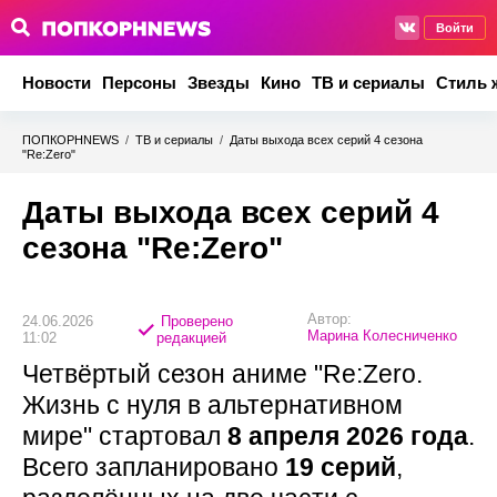
Войти
Новости
Персоны
Звезды
Кино
ТВ и сериалы
Стиль 
ПОПКОРНNEWS
/
ТВ и сериалы
/
Даты выхода всех серий 4 сезона
"Re:Zero"
Даты выхода всех серий 4
сезона "Re:Zero"
Автор:
24.06.2026
Проверено
Марина Колесниченко
11:02
редакцией
Четвёртый сезон аниме "Re:Zero.
Жизнь с нуля в альтернативном
мире" стартовал
8 апреля 2026 года
.
Всего запланировано
19 серий
,