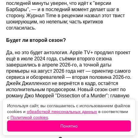
последней минуты уверен, что идёт к "версии
Барбары", — и в последний момент делает шаг в
сторону. Журнал Time в рецензии назвал этот твист
шокирующим, но нелепым; часть критиков
согласилась.
Будет ли второй сезон?
Да, но это будет антология. Apple TV+ продлил проект
ещё в июле 2024 года, съёмки второго сезона
завершились в апреле 2026-го, а точной даты
премьеры на август 2026 года нет — ориентир самого
сервиса и обозревателей — вторая половина 2026-го.
Джейк Джилленхол не вернётся в кадр, остаётся
исполнительным продюсером. Новый сезон снят по
роману Джо Мюррей "Dissection of a Murder": главную
роль защитницы Лейлы Рейнолдс играет Рэйчел
Используя сайт, вы соглашаетесь с использованием файлов
Броснахэн, её мужа-обвинителя — Мэттью Рис.
cookies и
обработкой персональных данных
в соответствии
с
Политикой cookies
.
То есть на вопросы первого сезона ответов больше
Понятно
не будет. Их и не осталось.