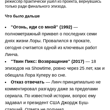
режиссёр практически ушёл из проекта, вернувшись
только ради финального эпизода.
Что было дальше
"Огонь, иди со мной" (1992)
—
полнометражный приквел о последних семи
днях жизни Лоры. Провалился в прокате,
сегодня считается одной из ключевых работ
Линча.
"Твин Пикс: Возвращение" (2017)
— 18
эпизодов на Showtime, ровно через 25 лет, как и
обещала Лора Куперу во сне.
Отказ отвечать
— Линч принципиально не
комментировал разгадку даже за пределами
сериала. По известной истории, вопрос ему
задавал и президент США Джордж Буш-
старший. Ответа не получил.