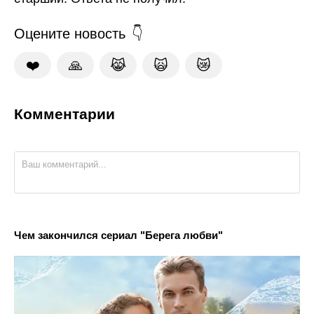
Оцените новость
❤️
🙏
😹
🙀
😿
Комментарии
Чем закончился сериал "Берега любви"