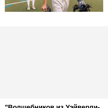
"Волшебников из Уэйверли-