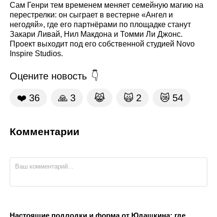
Сам Генри тем временем меняет семейную магию на
перестрелки: он сыграет в вестерне «Ангел и
негодяй», где его партнёрами по площадке станут
Закари Ливай, Нил Макдона и Томми Ли Джонс.
Проект выходит под его собственной студией Novo
Inspire Studios.
Оцените новость
❤️
36
🙏
3
😹
🙀
2
😿
54
Комментарии
Настоящие подлодки и форма от Юдашкина: где