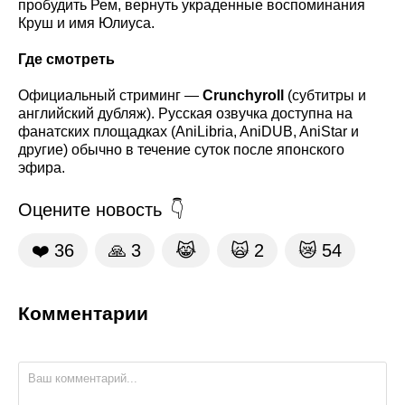
пробудить Рем, вернуть украденные воспоминания
Круш и имя Юлиуса.
Где смотреть
Официальный стриминг —
Crunchyroll
(субтитры и
английский дубляж). Русская озвучка доступна на
фанатских площадках (AniLibria, AniDUB, AniStar и
другие) обычно в течение суток после японского
эфира.
Оцените новость
❤️
36
🙏
3
😹
🙀
2
😿
54
Комментарии