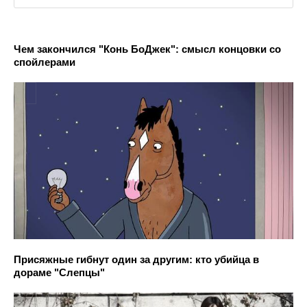
Чем закончился "Конь БоДжек": смысл концовки со
спойлерами
Присяжные гибнут один за другим: кто убийца в
дораме "Слепцы"