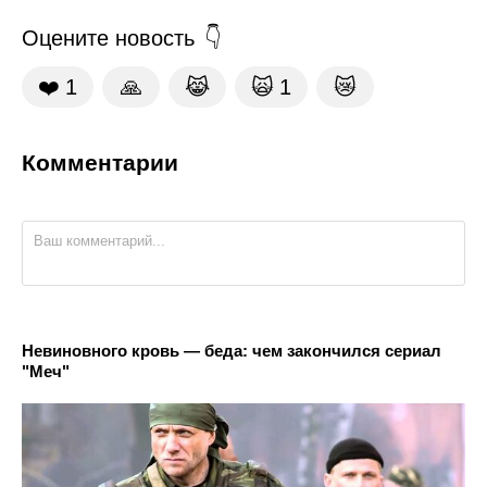
Оцените новость
❤️
1
🙏
😹
🙀
1
😿
Комментарии
Невиновного кровь — беда: чем закончился сериал
"Меч"