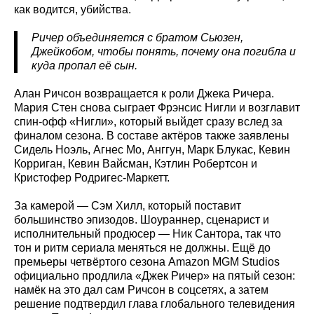
как водится, убийства.
Ричер объединяется с братом Сьюзен,
Джейкобом, чтобы понять, почему она погибла и
куда пропал её сын.
Алан Ричсон возвращается к роли Джека Ричера.
Мария Стен снова сыграет Фрэнсис Нигли и возглавит
спин-офф «Нигли», который выйдет сразу вслед за
финалом сезона. В составе актёров также заявлены
Сидель Ноэль, Агнес Мо, Анггун, Марк Блукас, Кевин
Корриган, Кевин Вайсман, Кэтлин Робертсон и
Кристофер Родригес-Маркетт.
За камерой — Сэм Хилл, который поставит
большинство эпизодов. Шоураннер, сценарист и
исполнительный продюсер — Ник Сантора, так что
тон и ритм сериала меняться не должны. Ещё до
премьеры четвёртого сезона Amazon MGM Studios
официально продлила «Джек Ричер» на пятый сезон:
намёк на это дал сам Ричсон в соцсетях, а затем
решение подтвердил глава глобального телевидения