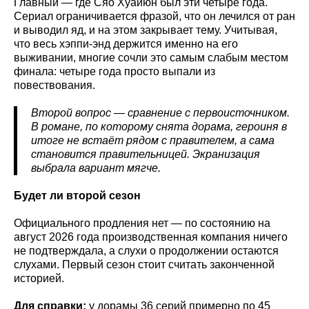
Главный — где Сяо Хуайюн был эти четыре года.
Сериал ограничивается фразой, что он лечился от ран
и выводил яд, и на этом закрывает тему. Учитывая,
что весь хэппи-энд держится именно на его
выживании, многие сочли это самым слабым местом
финала: четыре года просто выпали из
повествования.
Второй вопрос — сравнение с первоисточником.
В романе, по которому снята дорама, героиня в
итоге не встаёт рядом с правителем, а сама
становится правительницей. Экранизация
выбрала вариант мягче.
Будет ли второй сезон
Официального продления нет — по состоянию на
август 2026 года производственная компания ничего
не подтверждала, а слухи о продолжении остаются
слухами. Первый сезон стоит считать законченной
историей.
Для справки:
у дорамы 36 серий примерно по 45