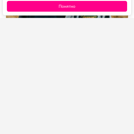
Понятно
Источник фото: Legion-Media
В первой половине 2026 года «Лэндмен» набрал
больше 12 миллиардов минут просмотра, и это при
том, что сериал состоит всего из 20 эпизодов за два
сезона. Для рейтингов Nielsen результат почти
феноменальный: обычно такие цифры собирают шоу
с сотнями серий, идущие годами.