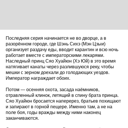
Последняя серия начинается не во дворце, а в
разорённом городе, где Шэнь Сихэ (Мэн Цзыи)
организует раздачу еды, вводит карантин и всю ночь
работает вместе с императорскими лекарями.
Наследный принц Сяо Хуайюн (Хэ Юй) в это время
натягивает канаты через разлившуюся реку, чтобы
мешки с зерном доехали до голодающих уездов.
Император награждает обоих.
Потом — осенняя охота, засада наёмников,
отравленный клинок, летящий в спину брата принца.
Сяо Хуайюн бросается наперерез, братьев похищают
и запирают в горной пещере. Именно там, а не на
поле боя, годы вражды между ними наконец
заканчиваются.