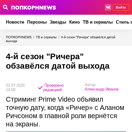
Войти
Новости
Персоны
Звезды
Кино
ТВ и сериалы
Стиль 
ПОПКОРНNEWS
/
ТВ и сериалы
/
4-й сезон "Ричера" обзавёлся датой
выхода
4-й сезон "Ричера"
обзавёлся датой выхода
Автор:
02.07.2026
Проверено
Александр Иванов
14:08
редакцией
Стриминг Prime Video объявил
точную дату, когда «Ричер» с Аланом
Ричсоном в главной роли вернётся
на экраны.