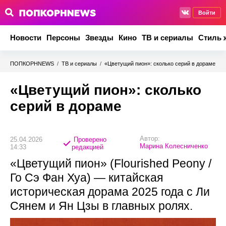
Войти
Новости
Персоны
Звезды
Кино
ТВ и сериалы
Стиль 
ПОПКОРНNEWS
/
ТВ и сериалы
/
«Цветущий пион»: сколько серий в дораме
«Цветущий пион»: сколько
серий в дораме
Автор:
25.04.2026
Проверено
Марина Колесниченко
14:33
редакцией
«Цветущий пион» (Flourished Peony /
Го Сэ Фан Хуа) — китайская
историческая дорама 2025 года с Ли
Сянем и Ян Цзы в главных ролях.