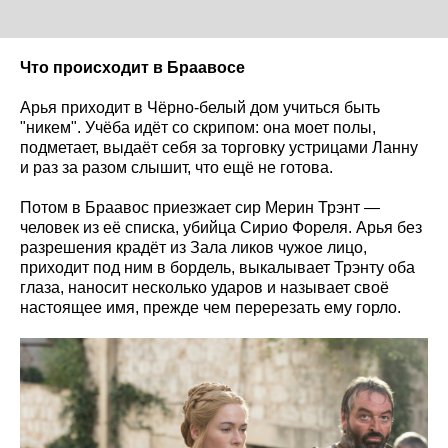
Что происходит в Браавосе
Арья приходит в Чёрно-белый дом учиться быть
"никем". Учёба идёт со скрипом: она моет полы,
подметает, выдаёт себя за торговку устрицами Ланну
и раз за разом слышит, что ещё не готова.
Потом в Браавос приезжает сир Мерин Трэнт —
человек из её списка, убийца Сирио Фореля. Арья без
разрешения крадёт из Зала ликов чужое лицо,
приходит под ним в бордель, выкалывает Трэнту оба
глаза, наносит несколько ударов и называет своё
настоящее имя, прежде чем перерезать ему горло.