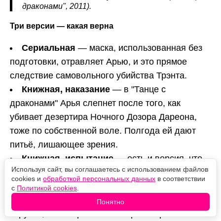
драконами", 2011).
Три версии — какая верна
Сериальная
— маска, использованная без
подготовки, отравляет Арью, и это прямое
следствие самовольного убийства Трэнта.
Книжная, наказание
— в "Танце с
драконами" Арья слепнет после того, как
убивает дезертира Ночного Дозора Дареона,
тоже по собственной воле. Полгода ей дают
питьё, лишающее зрения.
Книжная, испытание
— есть и версия, что
Используя сайт, вы соглашаетесь с использованием файлов
слепота обязательна для всех послушников.
cookies и
обработкой персональных данных
в соответствии
Бродяжка объясняет Арье, что на стене у
с
Политикой cookies
.
храмовой лестницы есть незаметные глазу
Понятно
зарубки, по которым можно ориентироваться на