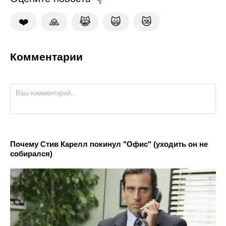
❤️
🙏
😹
🙀
😿
Комментарии
Почему Стив Карелл покинул "Офис" (уходить он не
собирался)