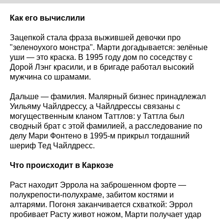
Как его вычислили
Зацепкой стала фраза выжившей девочки про
"зеленоухого монстра". Марти догадывается: зелёные
уши — это краска. В 1995 году дом по соседству с
Дорой Лэнг красили, и в бригаде работал высокий
мужчина со шрамами.
Дальше — фамилия. Малярный бизнес принадлежал
Уильяму Чайлдрессу, а Чайлдрессы связаны с
могущественным кланом Таттлов: у Таттла был
сводный брат с этой фамилией, а расследование по
делу Мари Фонтено в 1995-м прикрыл тогдашний
шериф Тед Чайлдресс.
Что происходит в Каркозе
Раст находит Эррола на заброшенном форте —
полукрепости-полухраме, забитом костями и
алтарями. Погоня заканчивается схваткой: Эррол
пробивает Расту живот ножом, Марти получает удар