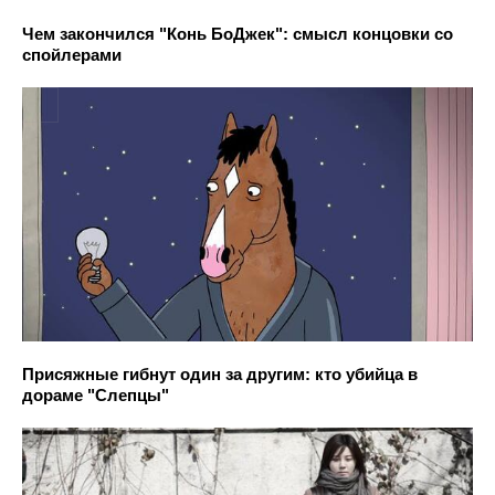
Чем закончился "Конь БоДжек": смысл концовки со
спойлерами
Присяжные гибнут один за другим: кто убийца в
дораме "Слепцы"