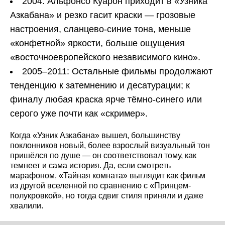
2004: Альфонсо Куарон приходит в «Узника
Азкабана» и резко гасит краски — грозовые
настроения, сланцево-синие тона, меньше
«конфетной» яркости, больше ощущения
«восточноевропейского независимого кино».
2005–2011: Остальные фильмы продолжают
тенденцию к затемнению и десатурации; к
финалу любая краска ярче тёмно-синего или
серого уже почти как «скример».
Когда «Узник Азкабана» вышел, большинству
поклонников новый, более взрослый визуальный тон
пришёлся по душе — он соответствовал тому, как
темнеет и сама история. Да, если смотреть
марафоном, «Тайная комната» выглядит как фильм
из другой вселенной по сравнению с «Принцем-
полукровкой», но тогда сдвиг стиля приняли и даже
хвалили.