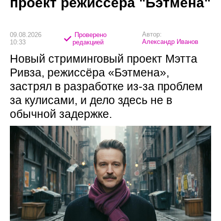
проект режиссёра "Бэтмена"
Автор:
09.08.2026
Проверено
Александр Иванов
10:33
редакцией
Новый стриминговый проект Мэтта
Ривза, режиссёра «Бэтмена»,
застрял в разработке из-за проблем
за кулисами, и дело здесь не в
обычной задержке.