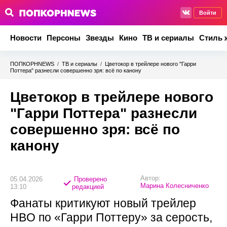
Войти
Новости
Персоны
Звезды
Кино
ТВ и сериалы
Стиль 
ПОПКОРНNEWS
/
ТВ и сериалы
/
Цветокор в трейлере нового "Гарри
Поттера" разнесли совершенно зря: всё по канону
Цветокор в трейлере нового
"Гарри Поттера" разнесли
совершенно зря: всё по
канону
Автор:
05.04.2026
Проверено
Марина Колесниченко
13:10
редакцией
Фанаты критикуют новый трейлер
HBO по «Гарри Поттеру» за серость,