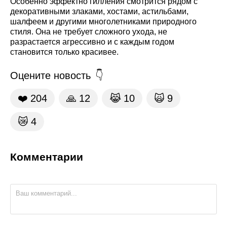
Особенно эффектно гилления смотрится рядом с
декоративными злаками, хостами, астильбами,
шалфеем и другими многолетниками природного
стиля. Она не требует сложного ухода, не
разрастается агрессивно и с каждым годом
становится только красивее.
Оцените новость
❤️
204
🙏
12
😹
10
🙀
9
😿
4
Комментарии