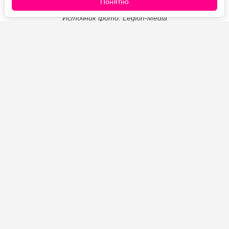
Понятно
Источник фото: Legion-Media
В августе так хочется собрать побольше впечатлений
от лета, ведь впереди холода. Не желаете
заморачиваться с тестом — попробуйте приготовить
простое и вкусное угощение их консервированных
персиков и творога. Отличный вариант и на завтрак, и
в качестве легкого перекуса.