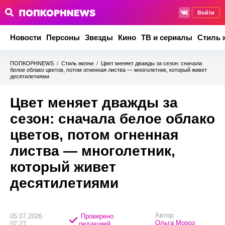
Войти
Новости
Персоны
Звезды
Кино
ТВ и сериалы
Стиль 
ПОПКОРНNEWS
/
Стиль жизни
/
Цвет меняет дважды за сезон: сначала
белое облако цветов, потом огненная листва — многолетник, который живет
десятилетиями
Цвет меняет дважды за
сезон: сначала белое облако
цветов, потом огненная
листва — многолетник,
который живет
десятилетиями
Автор:
05.07.2026
Проверено
Ольга Мороз
07:27
редакцией