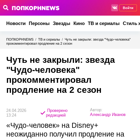
Войти
Новости
Персоны
Звезды
Кино
ТВ и сериалы
Стиль 
ПОПКОРНNEWS
/
ТВ и сериалы
/
Чуть не закрыли: звезда "Чудо-человека"
прокомментировал продление на 2 сезон
Чуть не закрыли: звезда
"Чудо-человека"
прокомментировал
продление на 2 сезон
Автор:
24.04.2026
Проверено
Александр Иванов
13:24
редакцией
«Чудо‑человек» на Disney+
неожиданно получил продление на