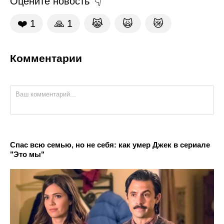
Оцените новость
❤️
1
🙏
1
😹
🙀
😿
Комментарии
Спас всю семью, но не себя: как умер Джек в сериале
"Это мы"