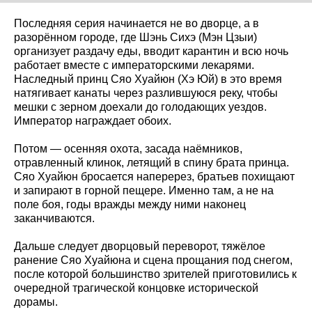
Последняя серия начинается не во дворце, а в
разорённом городе, где Шэнь Сихэ (Мэн Цзыи)
организует раздачу еды, вводит карантин и всю ночь
работает вместе с императорскими лекарями.
Наследный принц Сяо Хуайюн (Хэ Юй) в это время
натягивает канаты через разлившуюся реку, чтобы
мешки с зерном доехали до голодающих уездов.
Император награждает обоих.
Потом — осенняя охота, засада наёмников,
отравленный клинок, летящий в спину брата принца.
Сяо Хуайюн бросается наперерез, братьев похищают
и запирают в горной пещере. Именно там, а не на
поле боя, годы вражды между ними наконец
заканчиваются.
Дальше следует дворцовый переворот, тяжёлое
ранение Сяо Хуайюна и сцена прощания под снегом,
после которой большинство зрителей приготовились к
очередной трагической концовке исторической
дорамы.