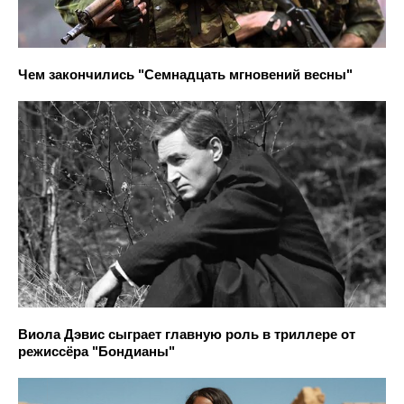
Чем закончились "Семнадцать мгновений весны"
Виола Дэвис сыграет главную роль в триллере от
режиссёра "Бондианы"