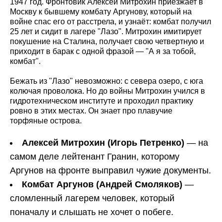
1947 год. Фронтовик Алексей Митрохин приезжает в
Москву к бывшему комбату Аргунову, который на
войне спас его от расстрела, и узнаёт: комбат получил
25 лет и сидит в лагере "Лазо". Митрохин имитирует
покушение на Сталина, получает свою четвертную и
приходит в барак с одной фразой — "А я за тобой,
комбат".
Бежать из "Лазо" невозможно: с севера озеро, с юга
колючая проволока. Но до войны Митрохин учился в
гидротехническом институте и проходил практику
ровно в этих местах. Он знает про плавучие
торфяные острова.
Алексей Митрохин (Игорь Петренко)
— на
самом деле лейтенант Гранин, которому
Аргунов на фронте выправил чужие документы.
Комбат Аргунов (Андрей Смоляков)
—
сломленный лагерем человек, который
поначалу и слышать не хочет о побеге.