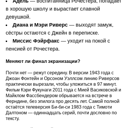
Адель
— воспитанница Рочестера, попадает
в хорошую школу и вырастает славной
девушкой.
Диана и Мэри Риверс
— выходят замуж,
сёстры остаются с Джейн в переписке.
Миссис Фэйрфакс
— уходит на покой с
пенсией от Рочестера.
Меняют ли финал экранизации?
Почти нет — режут середину. В версии 1943 года с
Джоан Фонтейн и Орсоном Уэллсом линию Риверсов
практически вырезали, чтобы уложиться в 97 минут.
Фильм Кэри Фукунаги 2011 года с Мией Васиковской и
Майклом Фассбендером обрывается на встрече в
Ферндине, без эпилога про десять лет. Самой полной
остаётся телеверсия Би-би-си 1983 года с Тимоти
Далтоном — одиннадцать серий, почти дословно по
тексту.