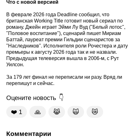
Что с новой версией
В феврале 2026 года Deadline сообщил, что
британская Working Title готовит новый сериал по
роману. Джейн играет Эйми Лу Вуд ("Белый лотос",
"Половое воспитание"), сценарий пишет Мириам
Баттай, лауреат премии Гильдии сценаристов за
"Наследников". Исполнителя роли Рочестера и дату
премьеры к августу 2026 года так и не назвали.
Предыдущая телеверсия вышла в 2006-м, с Рут
Уилсон.
За 179 лет финал не переписали ни разу. Вряд ли
перепишут и сейчас.
Оцените новость
❤️
1
🙏
😹
🙀
😿
Комментарии