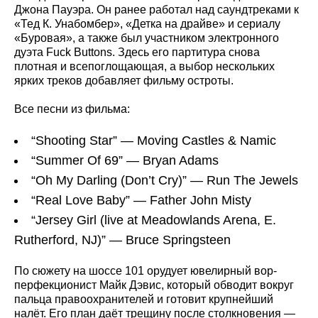
Джона Пауэра. Он ранее работал над саундтреками к
«Тед К. Унабомбер», «Детка на драйве» и сериалу
«Буровая», а также был участником электронного
дуэта Fuck Buttons. Здесь его партитура снова
плотная и всепоглощающая, а выбор нескольких
ярких треков добавляет фильму остроты.
Все песни из фильма:
“Shooting Star” — Moving Castles & Namic
“Summer Of 69” — Bryan Adams
“Oh My Darling (Don’t Cry)” — Run The Jewels
“Real Love Baby” — Father John Misty
“Jersey Girl (live at Meadowlands Arena, E.
Rutherford, NJ)” — Bruce Springsteen
По сюжету на шоссе 101 орудует ювелирный вор-
перфекционист Майк Дэвис, который обводит вокруг
пальца правоохранителей и готовит крупнейший
налёт. Его план даёт трещину после столкновения —