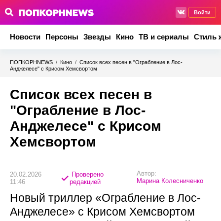
Войти
Новости
Персоны
Звезды
Кино
ТВ и сериалы
Стиль 
ПОПКОРНNEWS
/
Кино
/
Список всех песен в "Ограбление в Лос-
Анджелесе" с Крисом Хемсвортом
Список всех песен в
"Ограбление в Лос-
Анджелесе" с Крисом
Хемсвортом
Автор:
20.02.2026
Проверено
Марина Колесниченко
11:46
редакцией
Новый триллер «Ограбление в Лос-
Анджелесе» с Крисом Хемсвортом