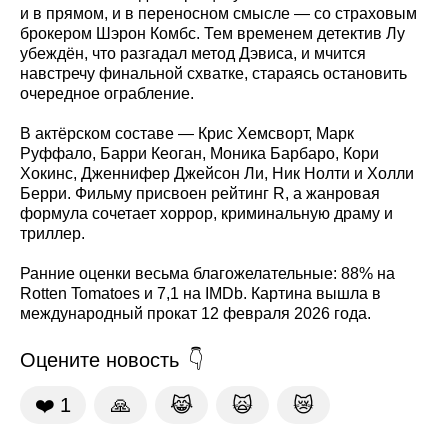
и в прямом, и в переносном смысле — со страховым
брокером Шэрон Комбс. Тем временем детектив Лу
убеждён, что разгадал метод Дэвиса, и мчится
навстречу финальной схватке, стараясь остановить
очередное ограбление.
В актёрском составе — Крис Хемсворт, Марк
Руффало, Барри Кеоган, Моника Барбаро, Кори
Хокинс, Дженнифер Джейсон Ли, Ник Нолти и Холли
Берри. Фильму присвоен рейтинг R, а жанровая
формула сочетает хоррор, криминальную драму и
триллер.
Ранние оценки весьма благожелательные: 88% на
Rotten Tomatoes и 7,1 на IMDb. Картина вышла в
международный прокат 12 февраля 2026 года.
Оцените новость
❤️
1
🙏
😹
🙀
😿