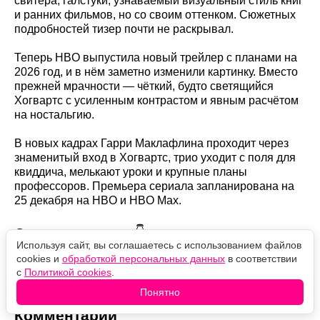
свитера, галстуки, узнаваемый визуальный стиль книг
и ранних фильмов, но со своим оттенком. Сюжетных
подробностей тизер почти не раскрывал.
Теперь HBO выпустила новый трейлер с планами на
2026 год, и в нём заметно изменили картинку. Вместо
прежней мрачности — чёткий, будто светящийся
Хогвартс с усиленным контрастом и явным расчётом
на ностальгию.
В новых кадрах Гарри Маклафлина проходит через
знаменитый вход в Хогвартс, трио уходит с поля для
квиддича, мелькают уроки и крупные планы
профессоров. Премьера сериала запланирована на
25 декабря на HBO и HBO Max.
Оцените новость
Используя сайт, вы соглашаетесь с использованием файлов
cookies и
обработкой персональных данных
в соответствии
❤️
🙏
😹
🙀
😿
с
Политикой cookies
.
Понятно
Комментарии