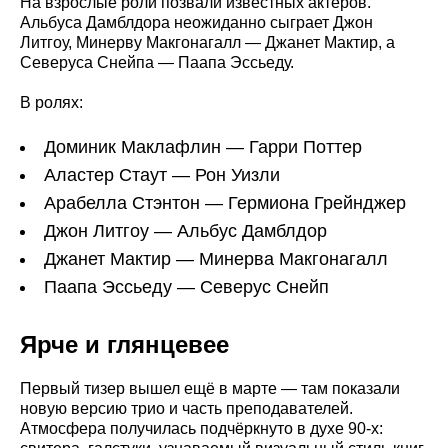
На взрослые роли позвали известных актёров.
Альбуса Дамблдора неожиданно сыграет Джон
Литгоу, Минерву Макгонагалл — Джанет Мактир, а
Северуса Снейпа — Паапа Эссьеду.
В ролях:
Доминик Маклафлин — Гарри Поттер
Аластер Стаут — Рон Уизли
Арабелла Стэнтон — Гермиона Грейнджер
Джон Литгоу — Альбус Дамблдор
Джанет Мактир — Минерва Макгонагалл
Паапа Эссьеду — Северус Снейп
Ярче и глянцевее
Первый тизер вышел ещё в марте — там показали
новую версию трио и часть преподавателей.
Атмосфера получилась подчёркнуто в духе 90-х: