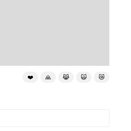
❤️
🙏
😹
🙀
😿