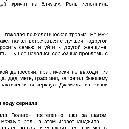
ей, кричит на близких. Роль исполнила
— тяжёлая психологическая травма. Её муж
аке, начал встречаться с лучшей подругой
росить семью и уйти к другой женщине,
ить — у неё начались серьёзные проблемы с
кой депрессии, практически не выходит из
ца. Дед Мете, граф Зия, запретил бывшему
фактически вычеркнул Джемиля из жизни
о ходу сериала
ала Гюльтен постепенно, шаг за шагом,
. Важную роль в этом играет Инджила —
юльтен подход и успокоить её в моменты