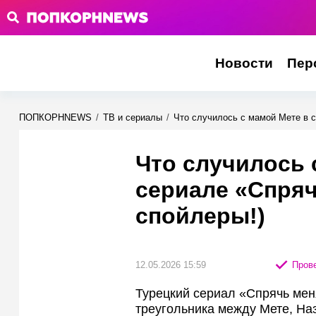
Новости
Пер
ПОПКОРНNEWS
/
ТВ и сериалы
/
Что случилось с мамой Мете в с
Что случилось 
сериале «Спряч
спойлеры!)
12.05.2026 15:59
Прове
Турецкий сериал «Спрячь меня
треугольника между Мете, На