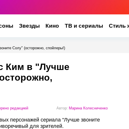
соны
Звезды
Кино
ТВ и сериалы
Стиль 
воните Солу" (осторожно, спойлеры!)
с Ким в "Лучше
(осторожно,
рено редакцией
Автор:
Марина Колесниченко
вых персонажей сериала "Лучше звоните
тиворечивый для зрителей.