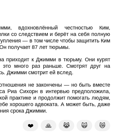
ми, вдохновлённый честностью Ким,
елки со следствием и берёт на себя полную
тупления — в том числе чтобы защитить Ким
Он получает 87 лет тюрьмы.
а приходит к Джимми в тюрьму. Они курят
и это много раз раньше. Смотрят друг на
сь. Джимми смотрит ей вслед.
 отношения не закончены — но быть вместе
иса Риа Сихорн в интервью предположила,
кой практике и продолжит помогать людям,
ебе хорошего адвоката. А может быть, даже
ния срока Джимми.
❤️
🙏
😹
🙀
😿