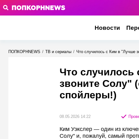
Новости
Пер
ПОПКОРНNEWS
/
ТВ и сериалы
/
Что случилось с Ким в "Лучше з
Что случилось 
звоните Солу" 
спойлеры!)
08.05.2026 14:22
Прове
Ким Уэкслер — один из ключе
Солу" и, пожалуй, самый про