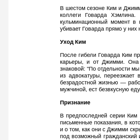
В шестом сезоне Ким и Джим
коллеги Говарда Хэмлина.
кульминационный момент в 
убивает Говарда прямо у них 
Уход Ким
После гибели Говарда Ким п
карьеры, и от Джимми. Она
знаковой: "По отдельности мы
из адвокатуры, переезжает 
безрадостной жизнью — рабо
мужчиной, ест безвкусную еду
Признание
В предпоследней серии Ким 
письменные показания, в кот
и о том, как они с Джимми ск
под возможный гражданский и