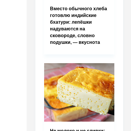
Вместо обычного хлеба
готовлю индийские
бхатури: лепёшки
надуваются на
сковороде, словно
подушки, — вкуснота
Не молоко и не сливки: