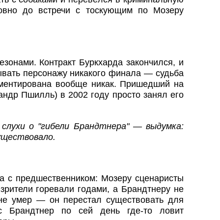
овно до встречи с тоскующим по Мозеру
зонами. Контракт Буркхарда закончился, и
ывать персонажу никакого финала — судьба
ментирована вообще никак. Пришедший на
ндр Пшилль) в 2002 году просто занял его
слухи о "гибели Брандтнера" — выдумка:
уществовало.
ца с предшественником: Мозеру сценаристы
 зрители горевали годами, а Брандтнеру не
не умер — он перестал существовать для
с Брандтнер по сей день где-то ловит