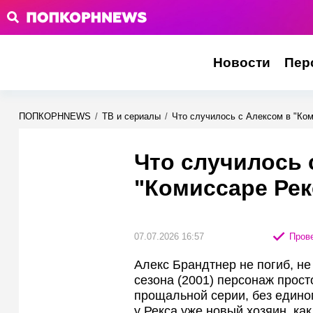
Новости
Пер
ПОПКОРНNEWS
/
ТВ и сериалы
/
Что случилось с Алексом в "Ком
Что случилось 
"Комиссаре Рек
07.07.2026 16:57
Прове
Алекс Брандтнер не погиб, н
сезона (2001) персонаж просто
прощальной серии, без едино
у Рекса уже новый хозяин, как