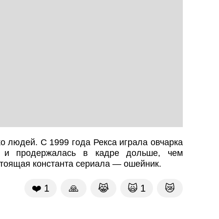
о людей. С 1999 года Рекса играла овчарка
 и продержалась в кадре дольше, чем
тоящая константа сериала — ошейник.
❤️
1
🙏
😹
🙀
1
😿