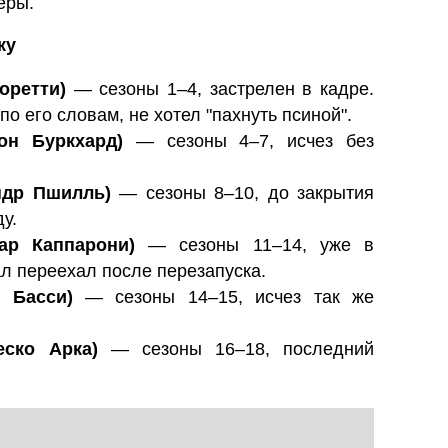
еры.
ку
оретти)
— сезоны 1–4, застрелен в кадре.
по его словам, не хотел "пахнуть псиной".
он Буркхард)
— сезоны 4–7, исчез без
ндр Пшилль)
— сезоны 8–10, до закрытия
у.
ар Каппарони)
— сезоны 11–14, уже в
ал переехал после перезапуска.
 Басси)
— сезоны 14–15, исчез так же
еско Арка)
— сезоны 16–18, последний