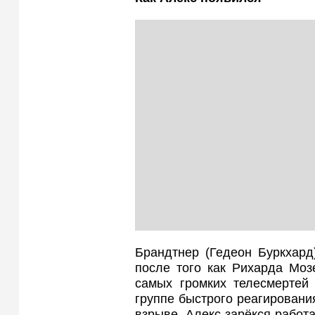
Брандтнер (Гедеон Буркхард
после того как Рихарда Моз
самых громких телесмертей
группе быстрого реагирования
взрыве, Алекс зарёкся работ