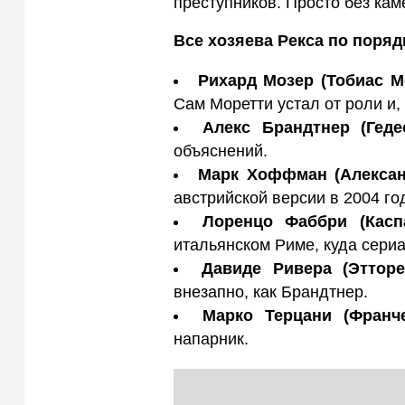
преступников. Просто без кам
Все хозяева Рекса по поряд
Рихард Мозер (Тобиас М
Сам Моретти устал от роли и, 
Алекс Брандтнер (Геде
объяснений.
Марк Хоффман (Алекса
австрийской версии в 2004 год
Лоренцо Фаббри (Касп
итальянском Риме, куда сери
Давиде Ривера (Этторе
внезапно, как Брандтнер.
Марко Терцани (Франч
напарник.