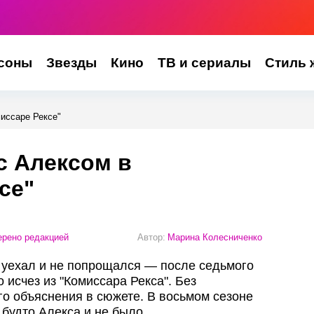
соны
Звезды
Кино
ТВ и сериалы
Стиль 
иссаре Рексе"
с Алексом в
се"
рено редакцией
Автор:
Марина Колесниченко
е уехал и не попрощался — после седьмого
 исчез из "Комиссара Рекса". Без
го объяснения в сюжете. В восьмом сезоне
 будто Алекса и не было.