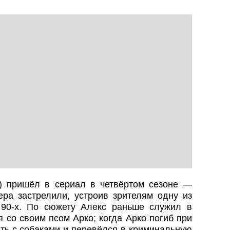
) пришёл в сериал в четвёртом сезоне —
ера застрелили, устроив зрителям одну из
 90-х. По сюжету Алекс раньше служил в
 со своим псом Арко; когда Арко погиб при
ать с собаками и перевёлся в криминальную