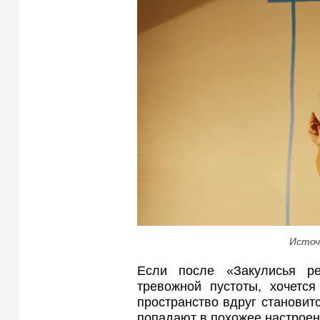
Источ
Если после «Закулисья р
тревожной пустоты, хочетс
пространство вдруг становит
попадают в похожее настроен