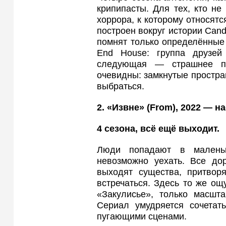
крипипасты. Для тех, кто не
хоррора, к которому относят
построен вокруг истории Cand
помнят только определённые 
End House: группа друзе
следующая — страшнее пр
очевидны: замкнутые простра
выбраться.
2. «Извне» (From
), 2022 — 
4 сезона, всё ещё выходит.
Люди попадают в маленьк
невозможно уехать. Все до
выходят существа, притво
встречаться. Здесь то же ощ
«Закулисье», только масшта
Сериал умудряется сочетат
пугающими сценами.