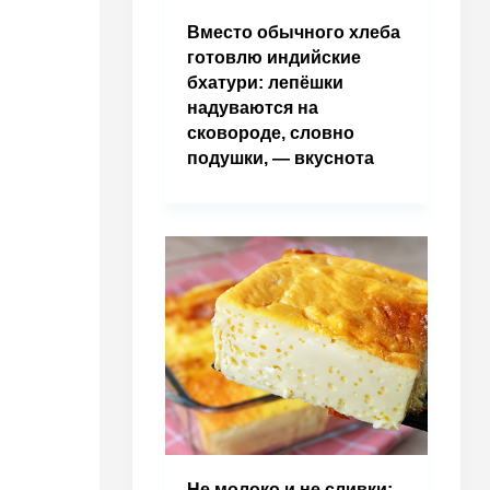
Вместо обычного хлеба
готовлю индийские
бхатури: лепёшки
надуваются на
сковороде, словно
подушки, — вкуснота
Не молоко и не сливки: