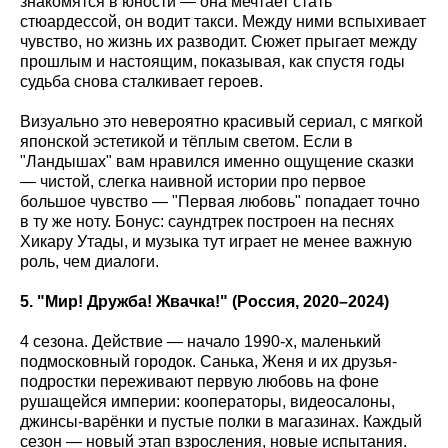
знакомятся в юности — она мечтает стать
стюардессой, он водит такси. Между ними вспыхивает
чувство, но жизнь их разводит. Сюжет прыгает между
прошлым и настоящим, показывая, как спустя годы
судьба снова сталкивает героев.
Визуально это невероятно красивый сериал, с мягкой
японской эстетикой и тёплым светом. Если в
"Ландышах" вам нравился именно ощущение сказки
— чистой, слегка наивной истории про первое
большое чувство — "Первая любовь" попадает точно
в ту же ноту. Бонус: саундтрек построен на песнях
Хикару Утады, и музыка тут играет не менее важную
роль, чем диалоги.
5. "Мир! Дружба! Жвачка!" (Россия, 2020–2024)
4 сезона. Действие — начало 1990-х, маленький
подмосковный городок. Санька, Женя и их друзья-
подростки переживают первую любовь на фоне
рушащейся империи: кооператоры, видеосалоны,
джинсы-варёнки и пустые полки в магазинах. Каждый
сезон — новый этап взросления, новые испытания.