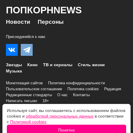
ПОПКОРНNEWS
Новости
Персоны
Присоединяйся к нам:
Звезды
Кино
ТВ и сериалы
Стиль жизни
Музыка
Монетизация сайтов
Политика конфиденциальности
Пользовательское соглашение
Политика cookies
Редакция
Редакционные стандарты
О нас
Контакты
Написать письмо
18+
Используя сайт, вы соглашаетесь с использованием файлов
cookies и
обработкой персональных данных
в соответствии
© 2007–2026 Все права и материалы принадлежат
с
Политикой cookies
.
«ПОПКОРНNEWS»
При копировании информации необходимо соблюдать
Условия
Понятно
использования
.