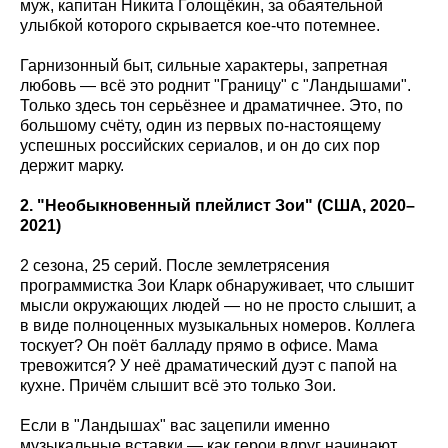
муж, капитан Никита Голощёкин, за обаятельной
улыбкой которого скрывается кое-что потемнее.
Гарнизонный быт, сильные характеры, запретная
любовь — всё это роднит "Границу" с "Ландышами".
Только здесь тон серьёзнее и драматичнее. Это, по
большому счёту, один из первых по-настоящему
успешных российских сериалов, и он до сих пор
держит марку.
2. "Необыкновенный плейлист Зои" (США, 2020–
2021)
2 сезона, 25 серий. После землетрясения
программистка Зои Кларк обнаруживает, что слышит
мысли окружающих людей — но не просто слышит, а
в виде полноценных музыкальных номеров. Коллега
тоскует? Он поёт балладу прямо в офисе. Мама
тревожится? У неё драматический дуэт с папой на
кухне. Причём слышит всё это только Зои.
Если в "Ландышах" вас зацепили именно
музыкальные вставки — как герои вдруг начинают