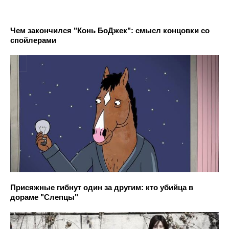
Чем закончился "Конь БоДжек": смысл концовки со
спойлерами
Присяжные гибнут один за другим: кто убийца в
дораме "Слепцы"