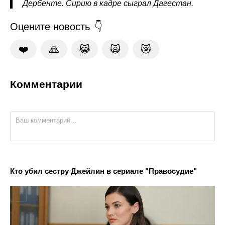
Дербенте. Сирию в кадре сыграл Дагестан.
Оцените новость
❤️
🙏
😹
🙀
😿
Комментарии
Кто убил сестру Джейлин в сериале "Правосудие"