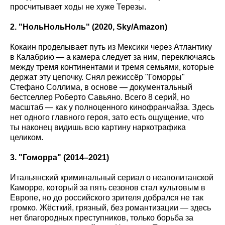
просчитывает ходы не хуже Терезы.
2. "НольНольНоль" (2020, Sky
/Amazon
)
Кокаин проделывает путь из Мексики через Атлантику
в Калабрию — а камера следует за ним, переключаясь
между тремя континентами и тремя семьями, которые
держат эту цепочку. Снял режиссёр "Гоморры"
Стефано Соллима, в основе — документальный
бестселлер Роберто Савьяно. Всего 8 серий, но
масштаб — как у полноценного кинофранчайза. Здесь
нет одного главного героя, зато есть ощущение, что
ты наконец видишь всю картину наркотрафика
целиком.
3. "Гоморра" (2014–2021)
Итальянский криминальный сериал о неаполитанской
Каморре, который за пять сезонов стал культовым в
Европе, но до российского зрителя добрался не так
громко. Жёсткий, грязный, без романтизации — здесь
нет благородных преступников, только борьба за