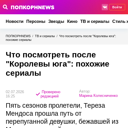
Войти
Новости
Персоны
Звезды
Кино
ТВ и сериалы
Стиль 
ПОПКОРНNEWS
/
ТВ и сериалы
/
Что посмотреть после "Королевы юга":
похожие сериалы
Что посмотреть после
"Королевы юга": похожие
сериалы
Автор:
02.07.2026
Проверено
Марина Колесниченко
16:25
редакцией
Пять сезонов пролетели, Тереза
Мендоса прошла путь от
перепуганной девушки, бежавшей из