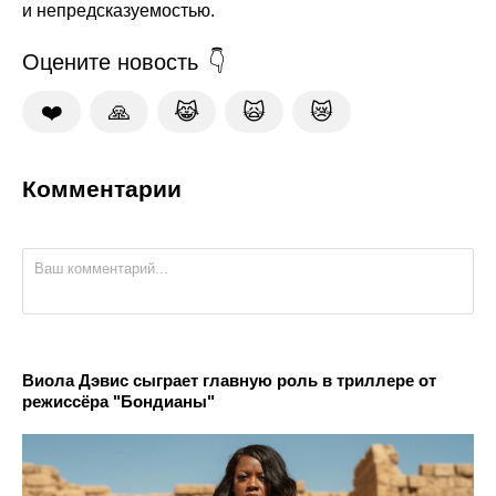
и непредсказуемостью.
Оцените новость
❤️
🙏
😹
🙀
😿
Комментарии
Виола Дэвис сыграет главную роль в триллере от
режиссёра "Бондианы"