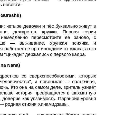
ь новости.
Gurashi
!)
и: четыре девочки и пёс буквально живут в
е, дежурства, кружки. Первая серия
 немедленно пересмотрите её заново, с
ьше — выживание, хрупкая психика и
я работает не противоядием от ужаса, а его
м "Цикады" держались с первого кадра.
na
Nana
)
дростков со сверхспособностями, которых
 человечества", и новенькая — солнечная,
очь. Кто она на самом деле, зритель узнаёт
 дальше история превращается в шахматную
, доверие как уязвимость. Паранойя уровня
" — родная стихия Хинамидзавы.
ахочется ещё — существуют "Когда плачут