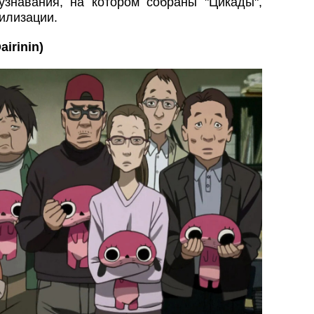
узнавания, на котором собраны "Цикады",
илизации.
airinin
)