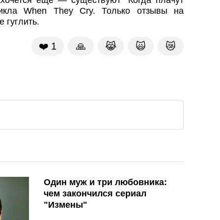
цикла When They Cry. Только отзывы на
 гуглить.
❤️
1
🙏
😹
🙀
😿
Один муж и три любовника:
чем закончился сериал
"Измены"