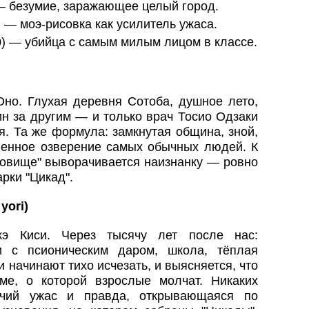
— безумие, заражающее целый город.
 — моэ-рисовка как усилитель ужаса.
) — убийца с самым милым лицом в классе.
но. Глухая деревня Сотоба, душное лето,
н за другим — и только врач Тосио Одзаки
я. Та же формула: замкнутая община, зной,
ленное озверение самых обычных людей. К
довище" выворачивается наизнанку — ровно
арки "Цикад".
yori
)
э Киси. Через тысячу лет после нас:
и с псионическим даром, школа, тёплая
и начинают тихо исчезать, и выясняется, что
ме, о которой взрослые молчат. Никаких
учий ужас и правда, открывающаяся по