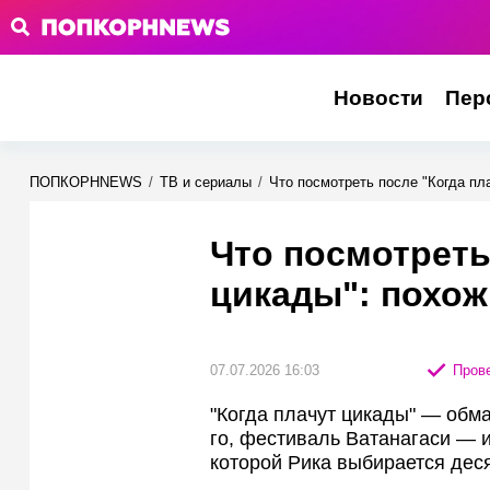
Новости
Пер
ПОПКОРНNEWS
/
ТВ и сериалы
/
Что посмотреть после "Когда пл
Что посмотреть
цикады": похож
07.07.2026 16:03
Прове
"Когда плачут цикады" — обм
го, фестиваль Ватанагаси — и
которой Рика выбирается дес