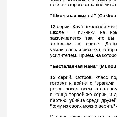
после которого страшно читат
"Школьная жизнь!" (Gakkou
12 серий. Клуб школьной жизн
школе — пикники на крыш
заканчивается так, что вы
холодком по спине. Дал
умилительная рисовка, котора
усилителем. Приём, на которо
"Бесталанная Нана" (Munou
13 серий. Остров, класс по
готовят к войне с "врагами
розоволосая, всем готова пом
в конце первой же серии, и
партию: убийца среди друзей
"кому из своих можно верить
И если после всего этого з