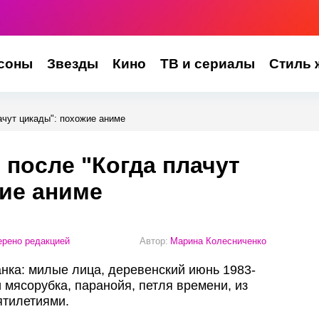
соны
Звезды
Кино
ТВ и сериалы
Стиль 
ачут цикады": похожие аниме
 после "Когда плачут
ие аниме
рено редакцией
Автор:
Марина Колесниченко
анка: милые лица, деревенский июнь 1983-
 мясорубка, паранойя, петля времени, из
ятилетиями.