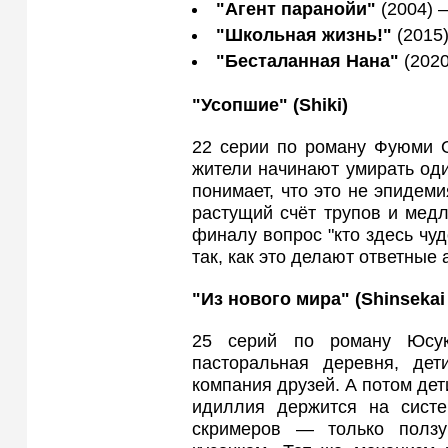
"Агент паранойи"
(2004) 
"Школьная жизнь!"
(2015)
"Бесталанная Нана"
(2020
"Усопшие" (Shiki
)
22 серии по роману Фуюми О
жители начинают умирать оди
понимает, что это не эпидеми
растущий счёт трупов и мед
финалу вопрос "кто здесь чу
так, как это делают ответные 
"Из нового мира" (Shinsekai
25 серий по роману Юсук
пасторальная деревня, дет
компания друзей. А потом дет
идиллия держится на систе
скримеров — только полз