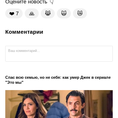
Оцените новость
❤️
7
🙏
😹
🙀
😿
Комментарии
Спас всю семью, но не себя: как умер Джек в сериале
"Это мы"