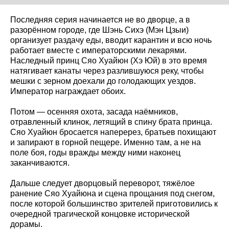
Последняя серия начинается не во дворце, а в
разорённом городе, где Шэнь Сихэ (Мэн Цзыи)
организует раздачу еды, вводит карантин и всю ночь
работает вместе с императорскими лекарями.
Наследный принц Сяо Хуайюн (Хэ Юй) в это время
натягивает канаты через разлившуюся реку, чтобы
мешки с зерном доехали до голодающих уездов.
Император награждает обоих.
Потом — осенняя охота, засада наёмников,
отравленный клинок, летящий в спину брата принца.
Сяо Хуайюн бросается наперерез, братьев похищают
и запирают в горной пещере. Именно там, а не на
поле боя, годы вражды между ними наконец
заканчиваются.
Дальше следует дворцовый переворот, тяжёлое
ранение Сяо Хуайюна и сцена прощания под снегом,
после которой большинство зрителей приготовились к
очередной трагической концовке исторической
дорамы.