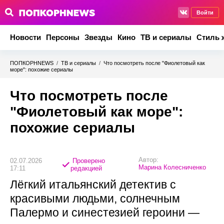
Войти
Новости
Персоны
Звезды
Кино
ТВ и сериалы
Стиль 
ПОПКОРНNEWS
/
ТВ и сериалы
/
Что посмотреть после "Фиолетовый как
море": похожие сериалы
Что посмотреть после
"Фиолетовый как море":
похожие сериалы
Автор:
02.07.2026
Проверено
Марина Колесниченко
17:11
редакцией
Лёгкий итальянский детектив с
красивыми людьми, солнечным
Палермо и синестезией героини —