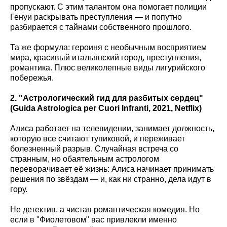
пропускают. С этим талантом она помогает полиции
Генуи раскрывать преступления — и попутно
разбирается с тайнами собственного прошлого.
Та же формула: героиня с необычным восприятием
мира, красивый итальянский город, преступления,
романтика. Плюс великолепные виды лигурийского
побережья.
2. "Астрологический гид для разбитых сердец"
(Guida
Astrologica
per
Cuori
Infranti
, 2021, Netflix
)
Алиса работает на телевидении, занимает должность,
которую все считают тупиковой, и переживает
болезненный разрыв. Случайная встреча со
странным, но обаятельным астрологом
переворачивает её жизнь: Алиса начинает принимать
решения по звёздам — и, как ни странно, дела идут в
гору.
Не детектив, а чистая романтическая комедия. Но
если в "Фиолетовом" вас привлекли именно