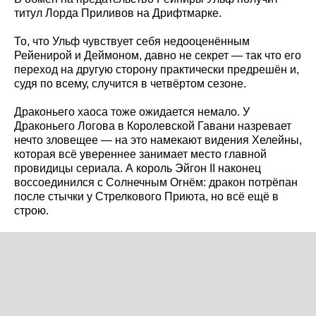
титул Лорда Приливов на Дрифтмарке.
То, что Ульф чувствует себя недооценённым
Рейенирой и Деймоном, давно не секрет — так что его
переход на другую сторону практически предрешён и,
судя по всему, случится в четвёртом сезоне.
Драконьего хаоса тоже ожидается немало. У
Драконьего Логова в Королевской Гавани назревает
нечто зловещее — на это намекают видения Хелейны,
которая всё увереннее занимает место главной
провидицы сериала. А король Эйгон II наконец
воссоединился с Солнечным Огнём: дракон потрёпан
после стычки у Стрелкового Приюта, но всё ещё в
строю.