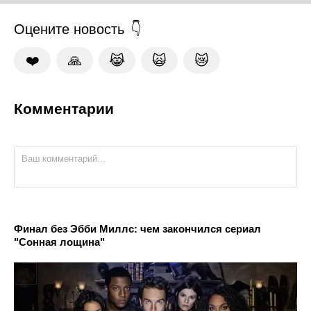
Оцените новость
❤️
🙏
😹
🙀
😿
Комментарии
Финал без Эбби Миллс: чем закончился сериал
"Сонная лощина"