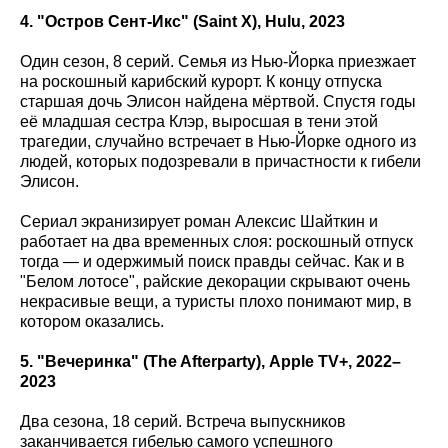
4. "Остров Сент-Икс" (Saint
X
), Hulu
, 2023
Один сезон, 8 серий. Семья из Нью-Йорка приезжает
на роскошный карибский курорт. К концу отпуска
старшая дочь Элисон найдена мёртвой. Спустя годы
её младшая сестра Клэр, выросшая в тени этой
трагедии, случайно встречает в Нью-Йорке одного из
людей, которых подозревали в причастности к гибели
Элисон.
Сериал экранизирует роман Алексис Шайткин и
работает на два временных слоя: роскошный отпуск
тогда — и одержимый поиск правды сейчас. Как и в
"Белом лотосе", райские декорации скрывают очень
некрасивые вещи, а туристы плохо понимают мир, в
котором оказались.
5. "Вечеринка" (The Afterparty), Apple TV+, 2022–
2023
Два сезона, 18 серий. Встреча выпускников
заканчивается гибелью самого успешного