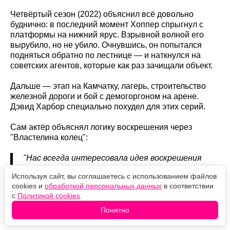
Четвёртый сезон (2022) объяснил всё довольно
буднично: в последний момент Хоппер спрыгнул с
платформы на нижний ярус. Взрывной волной его
вырубило, но не убило. Очнувшись, он попытался
подняться обратно по лестнице — и наткнулся на
советских агентов, которые как раз зачищали объект.
Дальше — этап на Камчатку, лагерь, строительство
железной дороги и бой с демогоргоном на арене.
Дэвид Харбор специально похудел для этих серий.
Сам актёр объяснял логику воскрешения через
"Властелина колец":
"Нас всегда интересовала идея воскрешения
Гэндальфа. Гэндальф Серый сражается с
Используя сайт, вы соглашаетесь с использованием файлов
Балрогом, а потом становится Гэндальфом
cookies и
обработкой персональных данных
в соответствии
Белым", — рассказывал Харбор изданию Total Film
с
Политикой cookies
.
в 2021 году.
Понятно
Кто его вытащил