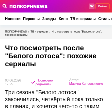
Войти
Новости
Персоны
Звезды
Кино
ТВ и сериалы
Стиль 
ПОПКОРНNEWS
/
ТВ и сериалы
/
Что посмотреть после "Белого лотоса":
похожие сериалы
Что посмотреть после
"Белого лотоса": похожие
сериалы
Автор:
03.06.2026
Проверено
Марина Колесниченко
17:25
редакцией
Три сезона "Белого лотоса"
закончились, четвёртый пока только
в планах, и хочется чего-то с таким