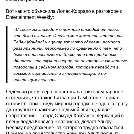
Вот как это объяснила Лопес-Коррадо в разговоре с
Entertainment Weekly:
«В седьмом эпизоде мы немного отходим от того,
что было в книгах. И лично мне кажется, что то, как
Райан [Кондал] и сценаристы это сделали, помогло
развить линии персонажей по сравнению с тем, что
было в первоисточнике. Знаю, что для преданных
фанатов это звучит спорно, но некоторые сюжетные
повороты в седьмом эпизоде, которые перейдут в
восьмой, сценаристы и актёры отыграли по-
настоящему сильно».
Отдельно режиссёр посоветовала зрителям заранее
вспомнить, что такое битва при Тамблтоне: сериал
готовит в этом с виду мирном городке не одно, а сразу
два крупных сражения. Седьмой эпизод задаёт
направление — лорд Ормунд Хайтауэр, держащий в
плену лорда Корлиса Велариона, делает Ульфу
Белому предложение, от которого трудно отказаться.
В обмен на предательство Рейниры Ульф получит