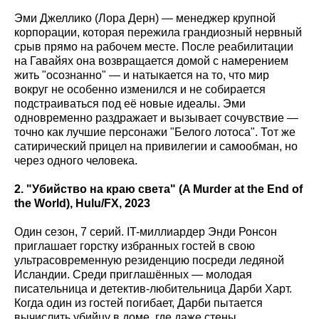
Эми Джеллико (Лора Дерн) — менеджер крупной
корпорации, которая пережила грандиозный нервный
срыв прямо на рабочем месте. После реабилитации
на Гавайях она возвращается домой с намерением
жить "осознанно" — и натыкается на то, что мир
вокруг не особенно изменился и не собирается
подстраиваться под её новые идеалы. Эми
одновременно раздражает и вызывает сочувствие —
точно как лучшие персонажи "Белого лотоса". Тот же
сатирический прицел на привилегии и самообман, но
через одного человека.
2. "Убийство на краю света" (A Murder at the End of
the World), Hulu/FX, 2023
Один сезон, 7 серий. IT-миллиардер Энди Ронсон
приглашает горстку избранных гостей в свою
ультрасовременную резиденцию посреди ледяной
Исландии. Среди приглашённых — молодая
писательница и детектив-любительница Дарби Харт.
Когда один из гостей погибает, Дарби пытается
вычислить убийцу в доме, где даже стены