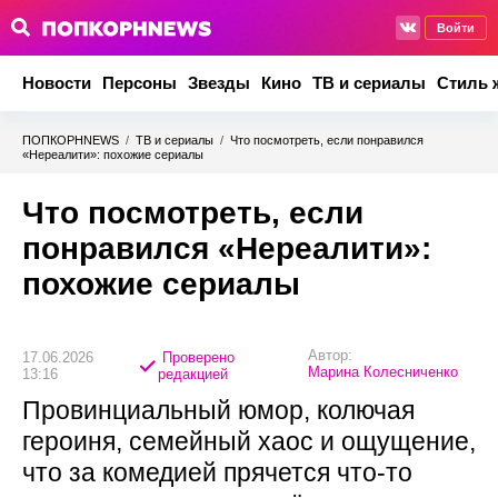
Войти
Новости
Персоны
Звезды
Кино
ТВ и сериалы
Стиль 
ПОПКОРНNEWS
/
ТВ и сериалы
/
Что посмотреть, если понравился
«Нереалити»: похожие сериалы
Что посмотреть, если
понравился «Нереалити»:
похожие сериалы
Автор:
17.06.2026
Проверено
Марина Колесниченко
13:16
редакцией
Провинциальный юмор, колючая
героиня, семейный хаос и ощущение,
что за комедией прячется что-то