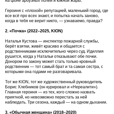
на фоне арбузных полей и южной жары.
Героиня с «плохой» репутацией, маленький город, где
все всё про всех знают, и попытка начать заново,
когда в тебя не верит никто, — узнаваемо, правда?
2. «Почка» (2022–2025, KION
)
Наталья Кустова — инспектор пожарной службы,
берёт взятки, живёт красиво и общается с
родственниками исключительно через суд. Идиллия
рушится, когда у Натальи отказывают обе почки.
Донором по закону может стать только кровный
родственник — тот самый брат и та самая сестра, с
которыми она годами не разговаривала.
Тот же KION, тот же художественный руководитель
Борис Хлебников (он курировал и «Нереалити»).
Главная героиня — из тех, кого сложно назвать
приятной, но невозможно перестать за ней
наблюдать. Три сезона, каждый — на одном дыхании.
3. «Обычная женщина» (2018–2020)