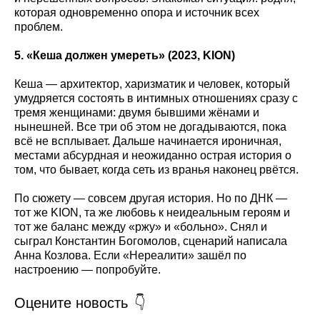
которая одновременно опора и источник всех
проблем.
5. «Кеша должен умереть» (2023, KION
)
Кеша — архитектор, харизматик и человек, который
умудряется состоять в интимных отношениях сразу с
тремя женщинами: двумя бывшими жёнами и
нынешней. Все три об этом не догадываются, пока
всё не всплывает. Дальше начинается ироничная,
местами абсурдная и неожиданно острая история о
том, что бывает, когда сеть из вранья наконец рвётся.
По сюжету — совсем другая история. Но по ДНК —
тот же KION, та же любовь к неидеальным героям и
тот же баланс между «ржу» и «больно». Снял и
сыграл Константин Богомолов, сценарий написала
Анна Козлова. Если «Нереалити» зашёл по
настроению — попробуйте.
Оцените новость